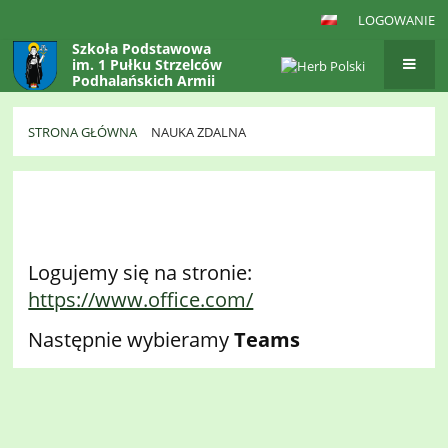
LOGOWANIE
Szkoła Podstawowa
im. 1 Pułku Strzelców
Podhalańskich Armii
Krajowej
w Gaboniu
STRONA GŁÓWNA
NAUKA ZDALNA
Nauka
zdalna
Logujemy się na stronie:
https://www.office.com/
Następnie wybieramy
Teams