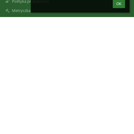
Polityka prywatności
OK
Metryczka
Mapa strony
O nas
Kontakt
Aktualności
Kontakty
Szkoła Podstawowa im. 1 Pułku Strzelców Podhalańskich Armii
Krajowej w Gaboniu
szkola@sp-gabon.starysacz.org.pl
szkola@sp-gabon.starysacz.org.pl
szkola@sp-gabon.starysacz.org.pl
(0-prefix)18 446 32 60
Gaboń 67
33-388 Gołkowice