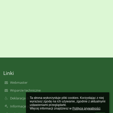
Linki
Webmaster
Wsparcie techniczne
Deklaracja dostępności
Ta strona wykorzystuje pliki cookies. Korzystając z niej 
wyrażasz zgodę na ich używanie, zgodnie z aktualnymi 
ustawieniami przeglądarki.

Informacje prawne
Więcej informacji znajdziesz w 
Polityce prywatności
.