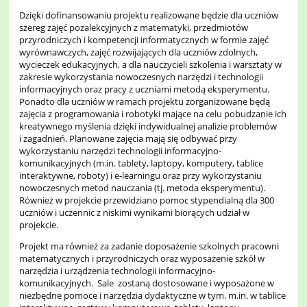
Dzięki dofinansowaniu projektu realizowane będzie dla uczniów
szereg zajęć pozalekcyjnych z matematyki, przedmiotów
przyrodniczych i kompetencji informatycznych w formie zajęć
wyrównawczych, zajęć rozwijających dla uczniów zdolnych,
wycieczek edukacyjnych, a dla nauczycieli szkolenia i warsztaty w
zakresie wykorzystania nowoczesnych narzędzi i technologii
informacyjnych oraz pracy z uczniami metodą eksperymentu.
Ponadto dla uczniów w ramach projektu zorganizowane będą
zajęcia z programowania i robotyki mające na celu pobudzanie ich
kreatywnego myślenia dzięki indywidualnej analizie problemów
i zagadnień. Planowane zajęcia mają się odbywać przy
wykorzystaniu narzędzi technologii informacyjno-
komunikacyjnych (m.in. tablety, laptopy, komputery, tablice
interaktywne, roboty) i e-learningu oraz przy wykorzystaniu
nowoczesnych metod nauczania (tj. metoda eksperymentu).
Również w projekcie przewidziano pomoc stypendialną dla 300
uczniów i uczennic z niskimi wynikami biorących udział w
projekcie.
Projekt ma również za zadanie doposażenie szkolnych pracowni
matematycznych i przyrodniczych oraz wyposażenie szkół w
narzędzia i urządzenia technologii informacyjno-
komunikacyjnych. Sale zostaną dostosowane i wyposażone w
niezbędne pomoce i narzędzia dydaktyczne w tym. m.in. w tablice