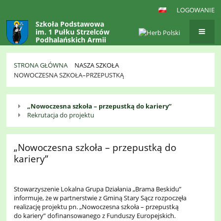
LOGOWANIE
Szkoła Podstawowa
im. 1 Pułku Strzelców
Podhalańskich Armii
Krajowej
w Gaboniu
STRONA GŁÓWNA
NASZA SZKOŁA
NOWOCZESNA SZKOŁA–PRZEPUSTKĄ
Nowoczesna
„Nowoczesna szkoła – przepustką do kariery”
szkoła–
Rekrutacja do projektu
przepustką
„Nowoczesna szkoła – przepustką do
kariery”
Stowarzyszenie Lokalna Grupa Działania „Brama Beskidu”
informuje, że w partnerstwie z Gminą Stary Sącz rozpoczęła
realizację projektu pn. „Nowoczesna szkoła – przepustką
do kariery” dofinansowanego z Funduszy Europejskich.