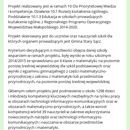
Projekt realizowany jest w ramach 10 Osi Priorytetowej Wiedza
i kompetencje, Działanie 10.1 Rozwój kształcenia ogólnego,
Poddziałanie 10.1.3 Edukacja w szkołach prowadzących
kształcenie ogólne, z Regionalnego Programu Operacyjnego
Województwa Małopolskiego 2014-2020.
Projekt skierowany jest do uczniów oraz nauczycieli szkół dla
których organem prowadzącym jest Gmina Stary Sącz.
Kryterium decydującym o możliwości objęcia danej szkoły
wsparciem w ramach projektu, były wyniki w roku szkolnym
2014/2015 ze sprawdzianu po 6 klasie z matematyki, na poziomie
poniżej średniej wojewódzkiej dla szkół podstawowych oraz
wyniki z egzaminu gimnazjalnego z części matematyczno-
przyrodniczej z zakresu z matematyki lub przedmiotów
przyrodniczych, na poziomie poniżej średniej wojewódzkiej.
Głównym celem projektu jest podniesienie u około 1298 dzieci
i młodzieży kompetencji kluczowych niezbędnych na rynku pracy
w obszarach technologii informacyjno-komunikacyjnych oraz w
obszarach matematyczno-przyrodniczych, a także wzrost
kompetencji wśród 39 nauczycieli w zakresie wykorzystania
nowoczesnych narzędzi oraz technologii informacyjno-
komunikacyjnych i nauczania w obszarze przedmiotów
przyrodniczych i matematyki.