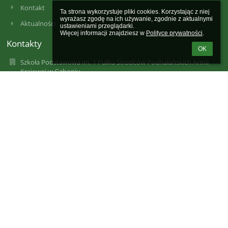
Kontakt
Ta strona wykorzystuje pliki cookies. Korzystając z niej 
wyrażasz zgodę na ich używanie, zgodnie z aktualnymi 
Aktualności
ustawieniami przeglądarki.

Więcej informacji znajdziesz w 
Polityce prywatności
.
Kontakty
OK
Szkoła Podstawowa im. 1 Pułku Strzelców Podhalańskich Armii
Krajowej w Gaboniu
szkola@sp-gabon.starysacz.org.pl
szkola@sp-gabon.starysacz.org.pl
szkola@sp-gabon.starysacz.org.pl
(0-prefix)18 446 32 60
Gaboń 67
33-388 Gołkowice
33-388 Gaboń
Poland
Informuję, że poprzedni adres e-mail sp_gabon@stary.sacz.pl
będzie aktywny do 31.12.2024 r. Po tym terminie informacje
przekazywane na ten adres nie będą odbierane.