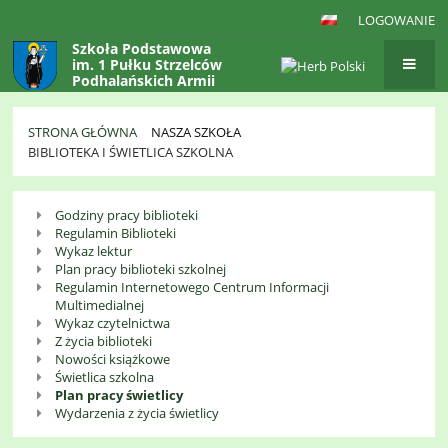
LOGOWANIE
Szkoła Podstawowa
im. 1 Pułku Strzelców
Podhalańskich Armii
Krajowej
w Gaboniu
STRONA GŁÓWNA
NASZA SZKOŁA
BIBLIOTEKA I ŚWIETLICA SZKOLNA
Biblioteka
Godziny pracy biblioteki
i
Regulamin Biblioteki
świetlica
Wykaz lektur
Plan pracy biblioteki szkolnej
szkolna
Regulamin Internetowego Centrum Informacji
Multimedialnej
Wykaz czytelnictwa
Z życia biblioteki
Nowości książkowe
Świetlica szkolna
Plan pracy świetlicy
Wydarzenia z życia świetlicy