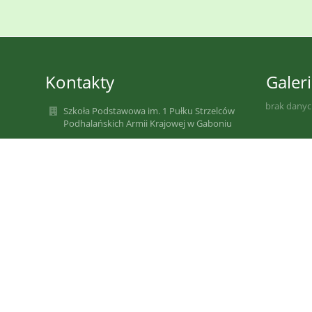
Kontakty
Galeri
brak dany
Szkoła Podstawowa im. 1 Pułku Strzelców
Podhalańskich Armii Krajowej w Gaboniu
szkola@sp-gabon.starysacz.org.pl
szkola@sp-gabon.starysacz.org.pl
szkola@sp-gabon.starysacz.org.pl
(0-prefix)18 446 32 60
Gaboń 67
33-388 Gołkowice
33-388 Gaboń
Poland
Informuję, że poprzedni adres e-mail
sp_gabon@stary.sacz.pl