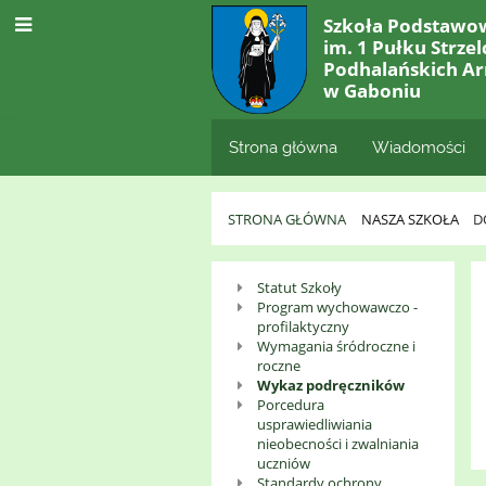
Szkoła Podstawo
im. 1 Pułku Strze
Podhalańskich Ar
w Gaboniu
Strona główna
Wiadomości
STRONA GŁÓWNA
NASZA SZKOŁA
D
Dokumenty
Statut Szkoły
Program wychowawczo -
Szkoły
profilaktyczny
Wymagania śródroczne i
roczne
Wykaz podręczników
Porcedura
usprawiedliwiania
nieobecności i zwalniania
uczniów
Standardy ochrony