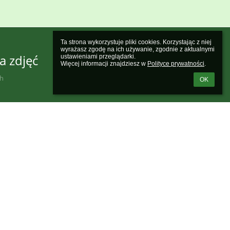
Ta strona wykorzystuje pliki cookies. Korzystając z niej 
wyrażasz zgodę na ich używanie, zgodnie z aktualnymi 
a zdjęć
ustawieniami przeglądarki.

Więcej informacji znajdziesz w 
Polityce prywatności
.
ch
OK