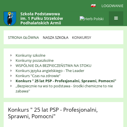
LOGOWANIE
Szkoła Podstawowa
im. 1 Pułku Strzelców
Podhalańskich Armii
Krajowej
w Gaboniu
STRONA GŁÓWNA
NASZA SZKOŁA
KONKURSY
Konkursy
Konkursy szkolne
Konkursy pozaszkolne
WSPÓLNIE DLA BEZPIECZEŃSTWA NA STOKU
Konkurs języka angielskiego - The Leader
Konkurs "Czas na zdrowie"
Konkurs " 25 lat PSP - Profesjonalni, Sprawni, Pomocni"
,,Bezpiecznie na wsi to podstawa - środki chemiczne to nie
zabawa''
Konkurs " 25 lat PSP - Profesjonalni,
Sprawni, Pomocni"