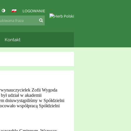
LOGOWANIE
Kontakt
tywynauczycielek Zofii Wygoda
był udział w akademii
m dniuwystąpiliśmy w Spółdzielni
ocowało współpracą Spółdzielni
w naszczeblu Gminnym. Wszyscy