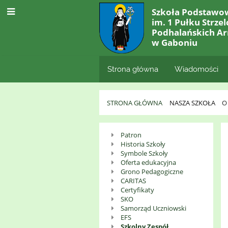
Szkoła Podstawo
im. 1 Pułku Strze
Podhalańskich Ar
w Gaboniu
Strona główna
Wiadomości
STRONA GŁÓWNA
NASZA SZKOŁA
O
O
Patron
Historia Szkoły
Szkole
Symbole Szkoły
Oferta edukacyjna
Grono Pedagogiczne
CARITAS
Certyfikaty
SKO
Samorząd Uczniowski
EFS
Szkolny Zespół