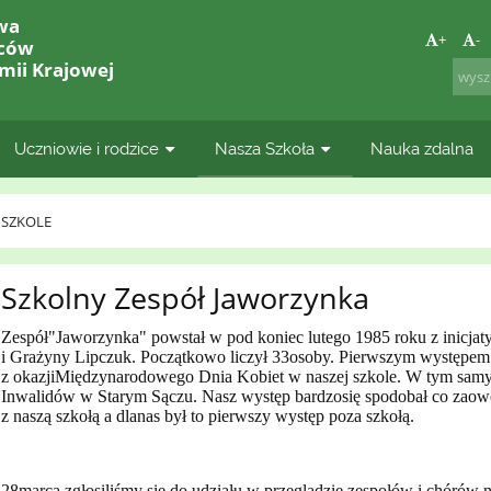
wa
+
-
lców
mii Krajowej
Uczniowie i rodzice
Nasza Szkoła
Nauka zdalna
 SZKOLE
Szkolny Zespół Jaworzynka
Zespół"Jaworzynka" powstał w pod koniec lutego 1985 roku z inicja
i Grażyny Lipczuk. Początkowo liczył 33osoby. Pierwszym występem 
z okazjiMiędzynarodowego Dnia Kobiet w naszej szkole. W tym samy
Inwalidów w Starym Sączu. Nasz występ bardzosię spodobał co zaow
z naszą szkołą a dlanas był to pierwszy występ poza szkołą.
28marca zgłosiliśmy się do udziału w przeglądzie zespołów i chóró