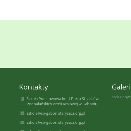
.
Kontakty
Galeri
brak dany
Szkoła Podstawowa im. 1 Pułku Strzelców
Podhalańskich Armii Krajowej w Gaboniu
szkola@sp-gabon.starysacz.org.pl
szkola@sp-gabon.starysacz.org.pl