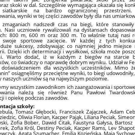
oraz skoki w dal. Szczególnie wymagająca okazała się ko
a siatkarskie na bardzo ograniczonej przestrze
wania, wyniki w tej części zawodów były dla nas umiarko
 zmaganiach nadszedł czas na biegi, które stanowiły
u. Nasi uczniowie rywalizowali na dystansach dopasowa
ch: 800 m, 600 m oraz 300 m. To właśnie tutaj nasi r
i swoje sportowe zacięcie. W każdej z tych konkur
i duże sukcesy, zdobywając co najmniej jedno miejsc
rii. Dzięki ich determinacji i wysiłkowi, szkoła może posz
i. Warto dodać, iż w każdym z biegów na starcie 
ów, co świadczy o naprawdę dobrym wyniku. Udział w Fe
doświadczeniem dla wszystkich uczestników. Mimo ż
nin” osiągnęliśmy przeciętne wyniki, to biegi udowodniły, 
 naszych uczniów są na najwyższym poziomie.
emy wszystkim zawodnikom ich zaangażowania i sportowe
kowania należą się również Panu Pawłowi Twardo
cji i opiekę podczas zawodów.
ntacja szkoły:
ebula, Tomasz Głębocki, Franciszek Zajączek, Adam Ceb
ziedzic, Oliwia Florian, Kacper Pająk, Liliana Peciak, Simeo
ki, Zofia Bober, Dawid Citak, Faustyna Gałysa, Bartosz 
lorek, Zofia Król, Destiny Peciak, Kacper Rams, Lev Shapot
ewczyk, Agata Szumacher, Emilia Kozieńska, Maja Sychows