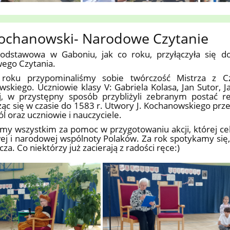
Kochanowski- Narodowe Czytanie
odstawowa w Gaboniu, jak co roku, przyłączyła się do 
ego Czytania.
oku przypominaliśmy sobie twórczość Mistrza z Cza
skiego. Uczniowie klasy V: Gabriela Kolasa, Jan Sutor, J
ej, w przystępny sposób przybliżyli zebranym postać 
ąc się w czasie do 1583 r. Utwory J. Kochanowskiego przec
ól oraz uczniowie i nauczyciele.
my wszystkim za pomoc w przygotowaniu akcji, której c
ej i narodowej wspólnoty Polaków. Za rok spotykamy się, 
za. Co niektórzy już zacierają z radości ręce:)