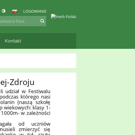
LOGOWANIE
Kontakt
ej-Zdroju
i udział w Festiwalu
podczas którego nasi
lanin (naszą szkołę
up wiekowych: klasy 1-
, 1000m- w zależności
magała od uczniów
usieli zmierzyć się
kakankę w tył, rzuty