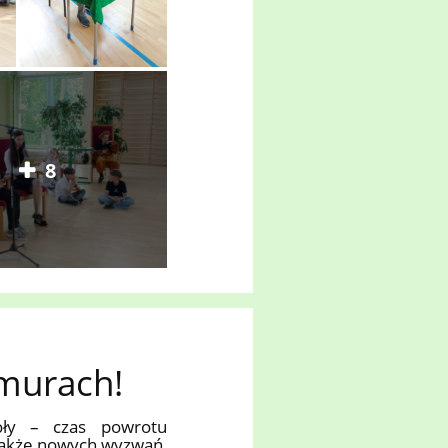
8
murach!
oły – czas powrotu
 także nowych wyzwań,