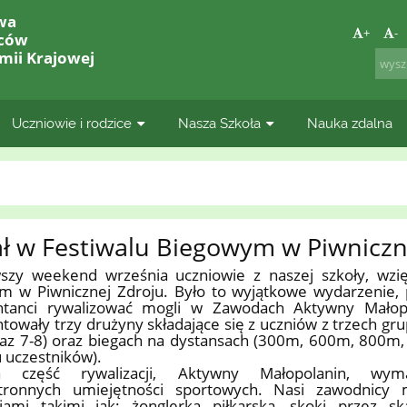
wa
+
-
lców
mii Krajowej
Uczniowie i rodzice
Nasza Szkoła
Nauka zdalna
ł w Festiwalu Biegowym w Piwniczn
szy weekend września uczniowie z naszej szkoły, wzięl
m w Piwnicznej Zdroju. Było to wyjątkowe wydarzenie, 
ntanci rywalizować mogli w Zawodach Aktywny Małopo
towały trzy drużyny składające się z uczniów z trzech gr
raz 7-8) oraz biegach na dystansach (300m, 600m, 800m
 uczestników).
za część rywalizacji, Aktywny Małopolanin, wy
tronnych umiejętności sportowych. Nasi zawodnicy m
iami takimi jak: żonglerka piłkarska, skoki przez s