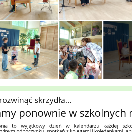
rozwinąć skrzydła...
amy ponownie w szkolnych 
nia to wyjątkowy dzień w kalendarzu każdej szk
yjnym odpoczynku, spotkań z kolegami i koleżankami, a