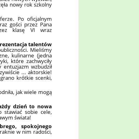
zęła nowy rok szkolny
ferze. Po oficjalnym
oraz gości przez Pana
rzez klasę VI wraz
rezentacja talentów
bliczności. Mieliśmy
zne, kulinarne (jedna
ki, które zachwyciły
y entuzjazm wzbudził
ywiście ... aktorskie!
grano krótkie scenki,
dniła, jak wiele mogą
ażdy dzień to nowa
 stawiać sobie cele,
kawym świata!
brego, spokojnego
braknie w nim radości,