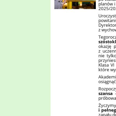
planów i
2025/20
Uroczys
powitani
Dyrekt
z wycho
Tegorocz
szóstok
okazję p
z uczen
nie tylk
przynies
Klasa VI
które wy
Akademia
osiągnąć
Rozpocz
szansa
–
próbować
Życzym
i pełne
zapału d