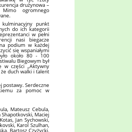
nkurencja drużynowa –
ni. Mimo ogromnego
wane.
 kulminacyjny punkt
nych do ich kategorii
eprezentanci w pełni
encji nasi biegacze
e na podium w każdej
czycić się wspaniałymi
było około 80 - 100
stiwalu Biegowym był
e w części „Aktywny
że duch walki i talent
j postawy. Serdeczne
wskiemu za pomoc w
ula, Mateusz Cebula,
n Shapotkovski, Maciej
Kotas, Jan Sychowski,
kovski, Karol Szulhan,
ka, Bartosz Czyżycki,