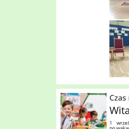
Czas 
Wit
1 wrześ
po wakac