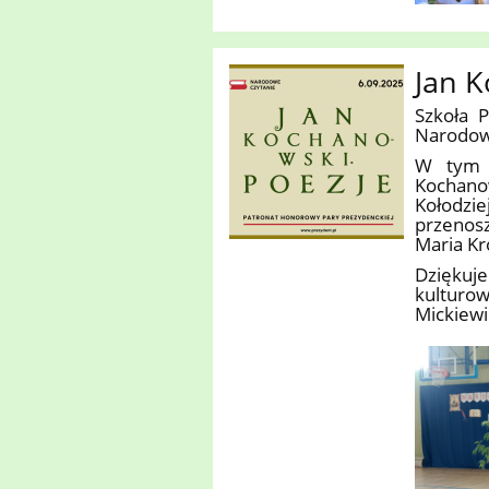
Jan 
Szkoła P
Narodow
W tym r
Kochanow
Kołodzi
przenosz
Maria Kr
Dziękuje
kulturow
Mickiewic