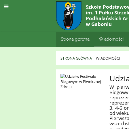
Szkoła Podstawo
im. 1 Pułku Strze
Podhalańskich Ar
w Gaboniu
Strona główna
Wiadomości
STRONA GŁÓWNA
WIADOMOŚCI
Wiadomości
Udzia
W pierw
Biegowy
repreze
reprezen
3, 4-6 o
od wieku
Pierws
wszechs
z zadan