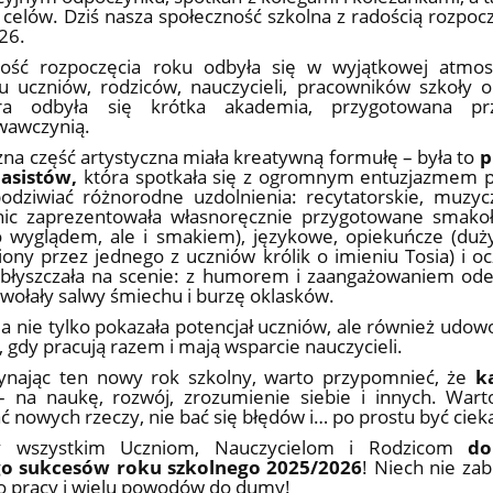
 celów. Dziś nasza społeczność szkolna z radością rozpoc
26.
tość rozpoczęcia roku odbyła się w wyjątkowej atmos
u uczniów, rodziców, nauczycieli, pracowników szkoły 
ora odbyła się krótka akademia, przygotowana p
wawczynią.
na część artystyczna miała kreatywną formułę – była to
p
lasistów,
która spotkała się z ogromnym entuzjazmem pu
odziwiać różnorodne uzdolnienia: recytatorskie, muzyc
nic zaprezentowała własnoręcznie przygotowane smakoły
o wyglądem, ale i smakiem), językowe, opiekuńcze (duż
iony przez jednego z uczniów królik o imieniu Tosia) i ocz
 błyszczała na scenie: z humorem i zaangażowaniem ode
wołały salwy śmiechu i burzę oklasków.
 nie tylko pokazała potencjał uczniów, ale również udowo
, gdy pracują razem i mają wsparcie nauczycieli.
ynając ten nowy rok szkolny, warto przypomnieć, że
k
 na naukę, rozwój, zrozumienie siebie i innych. Warto
 nowych rzeczy, nie bać się błędów i… po prostu być cie
y wszystkim Uczniom, Nauczycielom i Rodzicom
do
go sukcesów roku szkolnego 2025/2026
! Niech nie za
o pracy i wielu powodów do dumy!