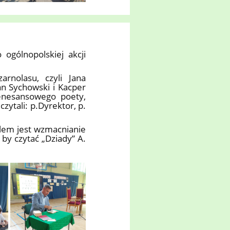
ogólnopolskiej akcji
rnolasu, czyli Jana
an Sychowski i Kacper
renesansowego poety,
zytali: p.Dyrektor, p.
elem jest wzmacnianie
by czytać „Dziady” A.