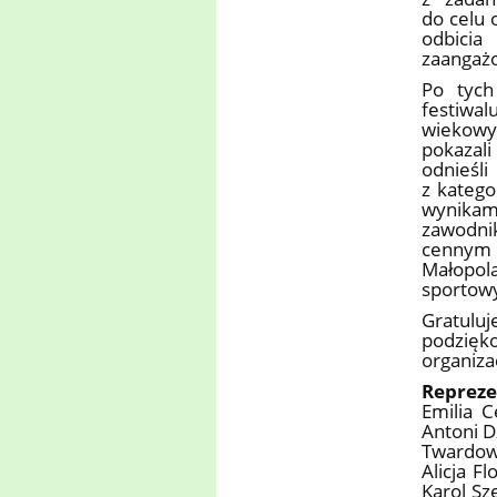
do celu 
odbici
zaangażo
Po tych
festiwal
wiekowy
pokazal
odnieśl
z katego
wynikam
zawodnik
cennym 
Małopola
sportowy
Gratuluj
podzię
organiza
Repreze
Emilia C
Antoni D
Twardows
Alicja F
Karol Sz