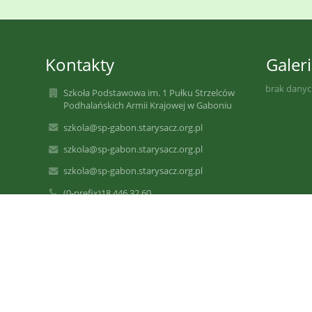
Kontakty
Galeri
brak dany
Szkoła Podstawowa im. 1 Pułku Strzelców
Podhalańskich Armii Krajowej w Gaboniu
szkola@sp-gabon.starysacz.org.pl
szkola@sp-gabon.starysacz.org.pl
szkola@sp-gabon.starysacz.org.pl
(0-prefix)18 446 32 60
Gaboń 67
33-388 Gołkowice
33-388 Gaboń
Poland
Informuję, że poprzedni adres e-mail
sp_gabon@stary.sacz.pl
będzie aktywny do 31.12.2024 r. Po tym
terminie informacje przekazywane na ten