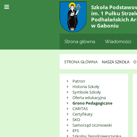
Szkoła Podstawo
im. 1 Pułku Strze
Podhalańskich Ar
w Gaboniu
Strona główna
Wiadomości
STRONA GŁÓWNA
NASZA SZKOŁA
O
O
Patron
Historia Szkoły
Szkole
Symbole Szkoły
Oferta edukacyjna
Grono Pedagogiczne
CARITAS
Certyfikaty
SKO
Samorząd Uczniowski
EFS
Szkolny Zespół Jaworzynka