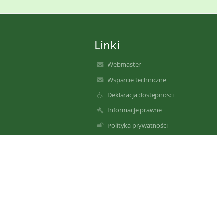
Linki
Webmaster
Wsparcie techniczne
Deklaracja dostępności
Informacje prawne
Polityka prywatności
Metryczka
Mapa strony
O nas
Kontakt
Aktualności