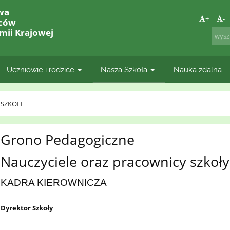
wa
+
-
lców
mii Krajowej
Uczniowie i rodzice
Nasza Szkoła
Nauka zdalna
 SZKOLE
Grono Pedagogiczne
Nauczyciele oraz pracownicy szkoły
KADRA KIEROWNICZA
Dyrektor Szkoły