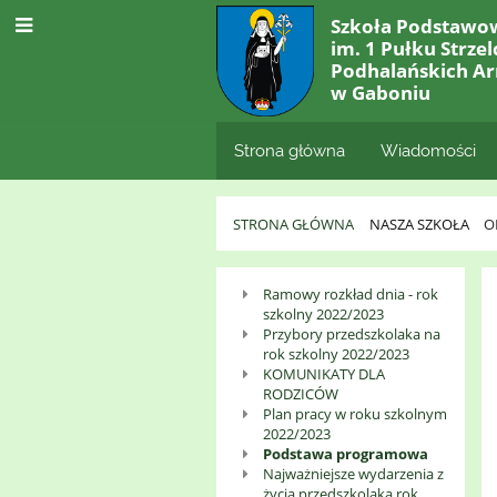
Szkoła Podstawo
im. 1 Pułku Strze
Podhalańskich Ar
w Gaboniu
Strona główna
Wiadomości
STRONA GŁÓWNA
NASZA SZKOŁA
O
Oddział
Ramowy rozkład dnia - rok
szkolny 2022/2023
Przedszkolny
Przybory przedszkolaka na
rok szkolny 2022/2023
KOMUNIKATY DLA
RODZICÓW
Plan pracy w roku szkolnym
2022/2023
Podstawa programowa
Najważniejsze wydarzenia z
życia przedszkolaka rok