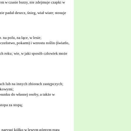
wem w czasie burzy, nie zdejmuje czapki w
e padał deszcz, śnieg, wiał wiatr; stosuje
na polu, na łące, w lesie;
czeństwo, pokarm) i wzrostu roślin (światło,
ach roku; wie, w jaki sposób człowiek może
ch lub na innych zbiorach zastępczych;
ądkowymi;
tosunku do własnej osoby, a także w
stopa za stopą;
pu: narysuj kółko w lewym górnym rogu