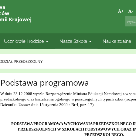
wa
+
-
lców
mii Krajowej
Uczniowie i rodzice
Nasza Szkoła
Nauka zdalna
DDZIAŁ PRZEDSZKOLNY
Podstawa programowa
W dniu 23.12.2008 wyszło Rozporządzenie Ministra Edukacji Narodowej z w sp
przedszkolnego oraz kształcenia ogólnego w poszczególnych typach szkół (rozpo
Dzienniku Ustawz dnia 15 stycznia 2009 r. Nr 4, poz. 17).
PODSTAWA PROGRAMOWA WYCHOWANIA PRZEDSZKOLNEGO DL
PRZEDSZKOLNYCH W SZKOŁACH PODSTAWOWYCH ORAZ I
PRZEDSZKOLNEGO.