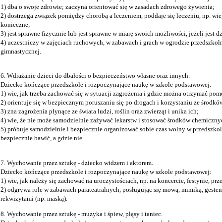
1) dba o swoje zdrowie; zaczyna orientować się w zasadach zdrowego żywienia;
2) dostrzega związek pomiędzy chorobą a leczeniem, poddaje się leczeniu, np. wie,
konieczne;
3) jest sprawne fizycznie lub jest sprawne w miarę swoich możliwości, jeżeli jes
4) uczestniczy w zajęciach ruchowych, w zabawach i grach w ogrodzie przedszkoln
gimnastycznej.
6. Wdrażanie dzieci do dbałości o bezpieczeństwo własne oraz innych.
Dziecko kończące przedszkole i rozpoczynające naukę w szkole podstawowej:
1) wie, jak trzeba zachować się w sytuacji zagrożenia i gdzie można otrzymać pom
2) orientuje się w bezpiecznym poruszaniu się po drogach i korzystaniu ze środków
3) zna zagrożenia płynące ze świata ludzi, roślin oraz zwierząt i unika ich;
4) wie, że nie może samodzielnie zażywać lekarstw i stosować środków chemicznyc
5) próbuje samodzielnie i bezpiecznie organizować sobie czas wolny w przedszkol
bezpiecznie bawić, a gdzie nie.
7. Wychowanie przez sztukę - dziecko widzem i aktorem.
Dziecko kończące przedszkole i rozpoczynające naukę w szkole podstawowej:
1) wie, jak należy się zachować na uroczystościach, np. na koncercie, festynie, prze
2) odgrywa role w zabawach parateatralnych, posługując się mową, mimiką, gestem
rekwizytami (np. maską).
8. Wychowanie przez sztukę - muzyka i śpiew, pląsy i taniec.