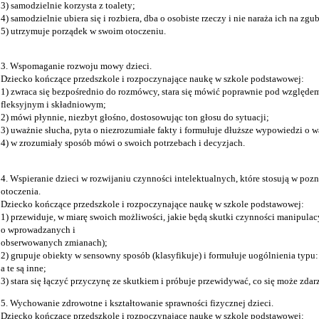
3) samodzielnie korzysta z toalety;
4) samodzielnie ubiera się i rozbiera, dba o osobiste rzeczy i nie naraża ich na zgu
5) utrzymuje porządek w swoim otoczeniu.
3. Wspomaganie rozwoju mowy dzieci.
Dziecko kończące przedszkole i rozpoczynające naukę w szkole podstawowej:
1) zwraca się bezpośrednio do rozmówcy, stara się mówić poprawnie pod względ
fleksyjnym i składniowym;
2) mówi płynnie, niezbyt głośno, dostosowując ton głosu do sytuacji;
3) uważnie słucha, pyta o niezrozumiałe fakty i formułuje dłuższe wypowiedzi o 
4) w zrozumiały sposób mówi o swoich potrzebach i decyzjach.
4. Wspieranie dzieci w rozwijaniu czynności intelektualnych, które stosują w poz
otoczenia.
Dziecko kończące przedszkole i rozpoczynające naukę w szkole podstawowej:
1) przewiduje, w miarę swoich możliwości, jakie będą skutki czynności manipul
o wprowadzanych i
obserwowanych zmianach);
2) grupuje obiekty w sensowny sposób (klasyfikuje) i formułuje uogólnienia typu: 
a te są inne;
3) stara się łączyć przyczynę ze skutkiem i próbuje przewidywać, co się może zdar
5. Wychowanie zdrowotne i kształtowanie sprawności fizycznej dzieci.
Dziecko kończące przedszkole i rozpoczynające naukę w szkole podstawowej: