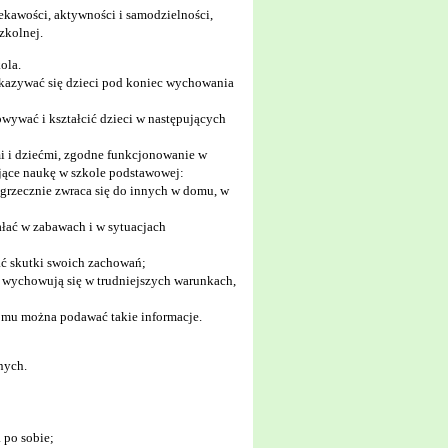
ekawości, aktywności i samodzielności,
zkolnej.
ola.
kazywać się dzieci pod koniec wychowania
ywać i kształcić dzieci w następujących
mi i dziećmi, zgodne funkcjonowanie w
jące naukę w szkole podstawowej:
 grzecznie zwraca się do innych w domu, w
ałać w zabawach i w sytuacjach
ać skutki swoich zachowań;
re wychowują się w trudniejszych warunkach,
 komu można podawać takie informacje.
nych.
 po sobie;