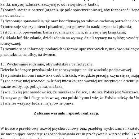
kartki, narysuj szlaczek, zaczynając od lewej strony kartki;
2) potrafi uważnie patrzeć (organizuje pole spostrzeżeniowe), aby rozpoznać i zapa
na obrazkach;
3) dysponuje sprawnością rąk oraz koordynacją wzrokowo-ruchową potrzebną do ry
4) interesuje się czytaniem i pisaniem; jest gotowe do nauki czytania i pisania;
5) słucha np. opowiadań, baśni i rozmawia o nich; interesuje się książkami;
6) układa krótkie zdania, dzieli zdania na wyrazy, dzieli wyrazy na sylaby; wyodr
fonetycznej;
7) rozumie sens informacji podanych w formie uproszczonych rysunków oraz częst
przedszkolu, na ulicy, na dworcu.
15. Wychowanie rodzinne, obywatelskie i patriotyczne.
Dziecko kończące przedszkole i rozpoczynające naukę w szkole podstawowej:
1) wymienia imiona i nazwiska osób bliskich, wie, gdzie pracują, czym się zajmują
2) zna nazwę miejscowości, w której mieszka, zna ważniejsze instytucje i orientuj
ważne osoby, np. policjanta, strażaka;
3) wie, jakiej jest narodowości, że mieszka w Polsce, a stolicą Polski jest Warszawa
4) nazywa godło i flagę państwową, zna polski hymn i wie, że Polska należy do Un
5) wie, że wszyscy ludzie mają równe prawa.
Zalecane warunki i sposób realizacji.
W trosce o prawidłowy rozwój psychoruchowy oraz przebieg wychowania i kształc
się następujące proporcje zagospodarowania czasu przebywania w przedszkolu w 