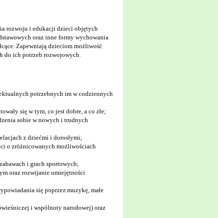
rozwoju i edukacji dzieci objętych
odstawowych oraz inne formy wychowania
ałcące. Zapewniają dzieciom możliwość
h do ich potrzeb rozwojowych.
elektualnych potrzebnych im w codziennych
wały się w tym, co jest dobre, a co złe;
dzenia sobie w nowych i trudnych
elacjach z dziećmi i dorosłymi;
ieci o zróżnicowanych możliwościach
w zabawach i grach sportowych;
ym oraz rozwijanie umiejętności
 wypowiadania się poprzez muzykę, małe
rówieśniczej i wspólnoty narodowej) oraz