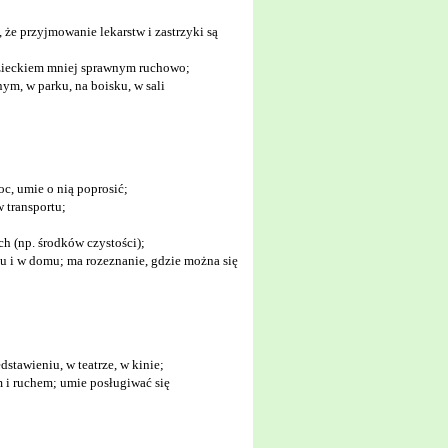
 że przyjmowanie lekarstw i zastrzyki są
t dzieckiem mniej sprawnym ruchowo;
ym, w parku, na boisku, w sali
oc, umie o nią poprosić;
 transportu;
h (np. środków czystości);
u i w domu; ma rozeznanie, gdzie można się
dstawieniu, w teatrze, w kinie;
 i ruchem; umie posługiwać się