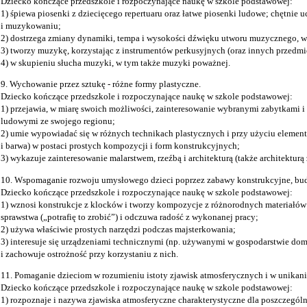
Dziecko kończące przedszkole i rozpoczynające naukę w szkole podstawowej:
1) śpiewa piosenki z dziecięcego repertuaru oraz łatwe piosenki ludowe; chętnie 
i muzykowaniu;
2) dostrzega zmiany dynamiki, tempa i wysokości dźwięku utworu muzycznego, wyr
3) tworzy muzykę, korzystając z instrumentów perkusyjnych (oraz innych przedmi
4) w skupieniu słucha muzyki, w tym także muzyki poważnej.
9. Wychowanie przez sztukę - różne formy plastyczne.
Dziecko kończące przedszkole i rozpoczynające naukę w szkole podstawowej:
1) przejawia, w miarę swoich możliwości, zainteresowanie wybranymi zabytkami i 
ludowymi ze swojego regionu;
2) umie wypowiadać się w różnych technikach plastycznych i przy użyciu element
i barwa) w postaci prostych kompozycji i form konstrukcyjnych;
3) wykazuje zainteresowanie malarstwem, rzeźbą i architekturą (także architekturą z
10. Wspomaganie rozwoju umysłowego dzieci poprzez zabawy konstrukcyjne, bud
Dziecko kończące przedszkole i rozpoczynające naukę w szkole podstawowej:
1) wznosi konstrukcje z klocków i tworzy kompozycje z różnorodnych materiałów 
sprawstwa („potrafię to zrobić”) i odczuwa radość z wykonanej pracy;
2) używa właściwie prostych narzędzi podczas majsterkowania;
3) interesuje się urządzeniami technicznymi (np. używanymi w gospodarstwie dom
i zachowuje ostrożność przy korzystaniu z nich.
11. Pomaganie dzieciom w rozumieniu istoty zjawisk atmosferycznych i w unikani
Dziecko kończące przedszkole i rozpoczynające naukę w szkole podstawowej:
1) rozpoznaje i nazywa zjawiska atmosferyczne charakterystyczne dla poszczegól