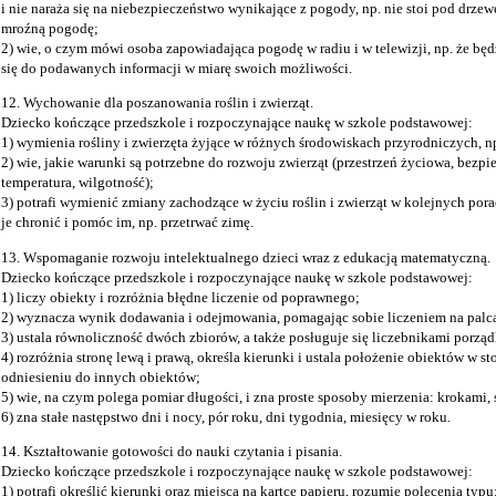
i nie naraża się na niebezpieczeństwo wynikające z pogody, np. nie stoi pod drze
mroźną pogodę;
2) wie, o czym mówi osoba zapowiadająca pogodę w radiu i w telewizji, np. że będzi
się do podawanych informacji w miarę swoich możliwości.
12. Wychowanie dla poszanowania roślin i zwierząt.
Dziecko kończące przedszkole i rozpoczynające naukę w szkole podstawowej:
1) wymienia rośliny i zwierzęta żyjące w różnych środowiskach przyrodniczych, np. 
2) wie, jakie warunki są potrzebne do rozwoju zwierząt (przestrzeń życiowa, bezpie
temperatura, wilgotność);
3) potrafi wymienić zmiany zachodzące w życiu roślin i zwierząt w kolejnych por
je chronić i pomóc im, np. przetrwać zimę.
13. Wspomaganie rozwoju intelektualnego dzieci wraz z edukacją matematyczną.
Dziecko kończące przedszkole i rozpoczynające naukę w szkole podstawowej:
1) liczy obiekty i rozróżnia błędne liczenie od poprawnego;
2) wyznacza wynik dodawania i odejmowania, pomagając sobie liczeniem na palca
3) ustala równoliczność dwóch zbiorów, a także posługuje się liczebnikami porz
4) rozróżnia stronę lewą i prawą, określa kierunki i ustala położenie obiektów w s
odniesieniu do innych obiektów;
5) wie, na czym polega pomiar długości, i zna proste sposoby mierzenia: krokami, 
6) zna stałe następstwo dni i nocy, pór roku, dni tygodnia, miesięcy w roku.
14. Kształtowanie gotowości do nauki czytania i pisania.
Dziecko kończące przedszkole i rozpoczynające naukę w szkole podstawowej:
1) potrafi określić kierunki oraz miejsca na kartce papieru, rozumie polecenia ty