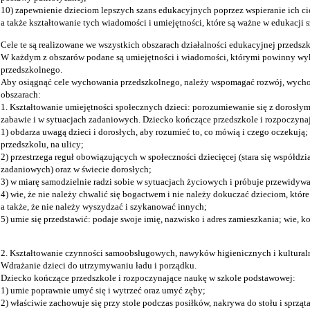
10) zapewnienie dzieciom lepszych szans edukacyjnych poprzez wspieranie ich ci
a także kształtowanie tych wiadomości i umiejętności, które są ważne w edukacji s
Cele te są realizowane we wszystkich obszarach działalności edukacyjnej przedszk
W każdym z obszarów podane są umiejętności i wiadomości, którymi powinny wy
przedszkolnego.
Aby osiągnąć cele wychowania przedszkolnego, należy wspomagać rozwój, wychow
obszarach:
1. Kształtowanie umiejętności społecznych dzieci: porozumiewanie się z dorosły
zabawie i w sytuacjach zadaniowych. Dziecko kończące przedszkole i rozpoczyna
1) obdarza uwagą dzieci i dorosłych, aby rozumieć to, co mówią i czego oczekują;
przedszkolu, na ulicy;
2) przestrzega reguł obowiązujących w społeczności dziecięcej (stara się współdzi
zadaniowych) oraz w świecie dorosłych;
3) w miarę samodzielnie radzi sobie w sytuacjach życiowych i próbuje przewidyw
4) wie, że nie należy chwalić się bogactwem i nie należy dokuczać dzieciom, któ
a także, że nie należy wyszydzać i szykanować innych;
5) umie się przedstawić: podaje swoje imię, nazwisko i adres zamieszkania; wie,
2. Kształtowanie czynności samoobsługowych, nawyków higienicznych i kultural
Wdrażanie dzieci do utrzymywaniu ładu i porządku.
Dziecko kończące przedszkole i rozpoczynające naukę w szkole podstawowej:
1) umie poprawnie umyć się i wytrzeć oraz umyć zęby;
2) właściwie zachowuje się przy stole podczas posiłków, nakrywa do stołu i sprząta