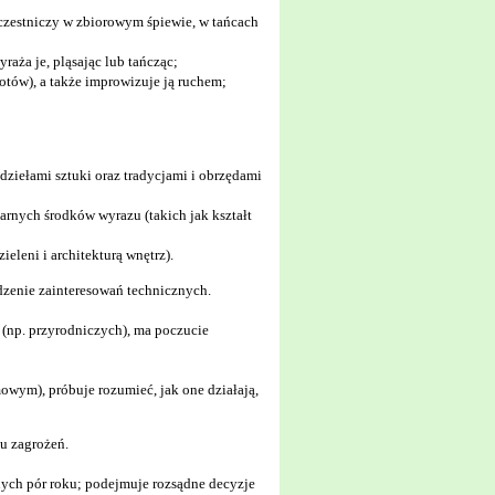
uczestniczy w zbiorowym śpiewie, w tańcach
aża je, pląsając lub tańcząc;
otów), a także improwizuje ją ruchem;
dziełami sztuki oraz tradycjami i obrzędami
arnych środków wyrazu (takich jak kształt
ieleni i architekturą wnętrz).
zenie zainteresowań technicznych.
(np. przyrodniczych), ma poczucie
owym), próbuje rozumieć, jak one działają,
u zagrożeń.
nych pór roku; podejmuje rozsądne decyzje