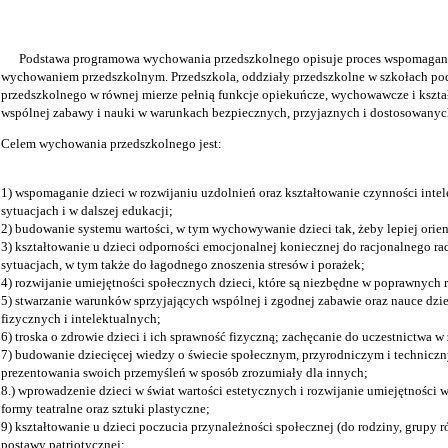
Podstawa programowa wychowania przedszkolnego opisuje proces wspomagania 
wychowaniem przedszkolnym. Przedszkola, oddziały przedszkolne w szkołach p
przedszkolnego w równej mierze pełnią funkcje opiekuńcze, wychowawcze i kszt
wspólnej zabawy i nauki w warunkach bezpiecznych, przyjaznych i dostosowanyc
Celem wychowania przedszkolnego jest:
1) wspomaganie dzieci w rozwijaniu uzdolnień oraz kształtowanie czynności int
sytuacjach i w dalszej edukacji;
2) budowanie systemu wartości, w tym wychowywanie dzieci tak, żeby lepiej oriento
3) kształtowanie u dzieci odporności emocjonalnej koniecznej do racjonalnego ra
sytuacjach, w tym także do łagodnego znoszenia stresów i porażek;
4) rozwijanie umiejętności społecznych dzieci, które są niezbędne w poprawnych r
5) stwarzanie warunków sprzyjających wspólnej i zgodnej zabawie oraz nauce dz
fizycznych i intelektualnych;
6) troska o zdrowie dzieci i ich sprawność fizyczną; zachęcanie do uczestnictwa 
7) budowanie dziecięcej wiedzy o świecie społecznym, przyrodniczym i techniczn
prezentowania swoich przemyśleń w sposób zrozumiały dla innych;
8.) wprowadzenie dzieci w świat wartości estetycznych i rozwijanie umiejętności
formy teatralne oraz sztuki plastyczne;
9) kształtowanie u dzieci poczucia przynależności społecznej (do rodziny, grupy 
postawy patriotycznej;