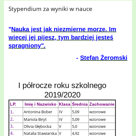
Stypendium za wyniki w nauce
"
Nauka jest jak niezmierne morze. Im
więcej jej pijesz, tym bardziej jesteś
spragniony".
-
Stefan Ż
eromski
I półrocze roku szkolnego
2019/2020
LP.
Imię i Nazwisko
Klasa
Średnia
Zachowanie
Antonina Bober
IV
5,09
wzorowe
1.
2.
Mariola Biryt
IV
5,09
wzorowe
3.
Olivia Głębocka
V
5,0
wzorowe
4.
Natalia Stawiarska
V
4,92
wzorowe