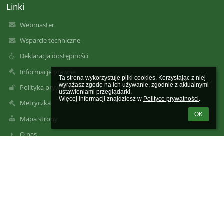
Linki
Webmaster
Wsparcie techniczne
Deklaracja dostępności
Informacje prawne
Ta strona wykorzystuje pliki cookies. Korzystając z niej 
wyrażasz zgodę na ich używanie, zgodnie z aktualnymi 
Polityka prywatności
ustawieniami przeglądarki.

Więcej informacji znajdziesz w 
Polityce prywatności
.
Metryczka
OK
Mapa strony
O nas
Kontakt
Aktualności
Kontakty
Szkoła Podstawowa im. 1 Pułku Strzelców Podhalańskich Armii
Krajowej w Gaboniu