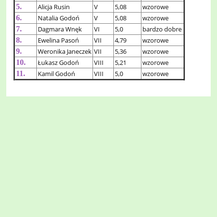
5.
Alicja Rusin
V
5,08
wzorowe
6.
Natalia Godoń
V
5,08
wzorowe
7.
Dagmara Wnęk
VI
5,0
bardzo dobre
8.
Ewelina Pasoń
VII
4,79
wzorowe
9.
Weronika Janeczek
VII
5,36
wzorowe
10.
Łukasz Godoń
VIII
5,21
wzorowe
11.
Kamil Godoń
VIII
5,0
wzorowe