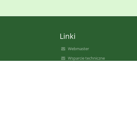
Linki
Webmaster
Wsparcie techniczne
Deklaracja dostępności
Informacje prawne
Polityka prywatności
Metryczka
Mapa strony
O nas
Kontakt
Aktualności