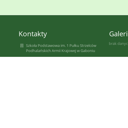
Kontakty
Galeri
brak dany
Szkoła Podstawowa im. 1 Pułku Strzelców
Podhalańskich Armii Krajowej w Gaboniu
szkola@sp-gabon.starysacz.org.pl
szkola@sp-gabon.starysacz.org.pl
szkola@sp-gabon.starysacz.org.pl
(0-prefix)18 446 32 60
Gaboń 67
33-388 Gołkowice
33-388 Gaboń
Poland
Informuję, że poprzedni adres e-mail
sp_gabon@stary.sacz.pl