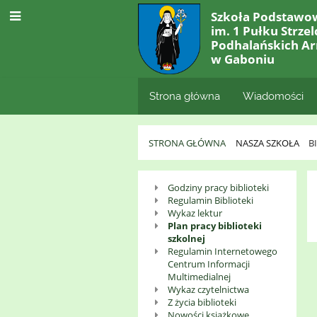
Szkoła Podstawo
im. 1 Pułku Strze
Podhalańskich Ar
w Gaboniu
Strona główna
Wiadomości
STRONA GŁÓWNA
NASZA SZKOŁA
B
Biblioteka
Godziny pracy biblioteki
Regulamin Biblioteki
i
Wykaz lektur
Plan pracy biblioteki
świetlica
szkolnej
Regulamin Internetowego
szkolna
Centrum Informacji
Multimedialnej
Wykaz czytelnictwa
Z życia biblioteki
Nowości książkowe