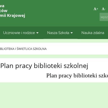
wa
+
-
lców
mii Krajowej
Uczniowie i rodzice
Nasza Szkoła
Nauka zdalna
IBLIOTEKA I ŚWIETLICA SZKOLNA
Plan pracy biblioteki szkolnej
Plan pracy biblioteki szk