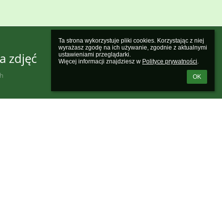
Ta strona wykorzystuje pliki cookies. Korzystając z niej 
wyrażasz zgodę na ich używanie, zgodnie z aktualnymi 
a zdjęć
ustawieniami przeglądarki.

Więcej informacji znajdziesz w 
Polityce prywatności
.
ch
OK