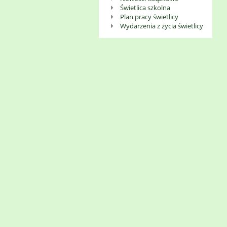
Świetlica szkolna
Plan pracy świetlicy
Wydarzenia z życia świetlicy