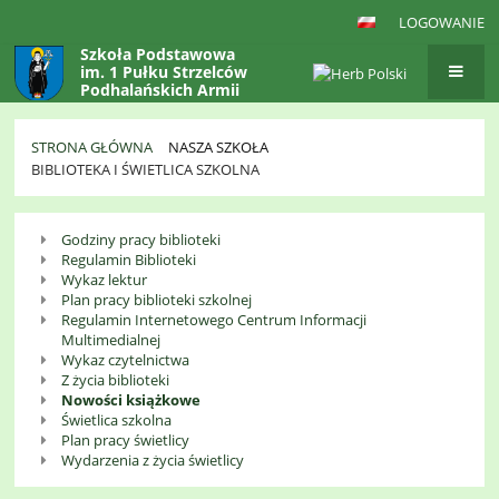
LOGOWANIE
Szkoła Podstawowa
im. 1 Pułku Strzelców
Podhalańskich Armii
Krajowej
w Gaboniu
STRONA GŁÓWNA
NASZA SZKOŁA
BIBLIOTEKA I ŚWIETLICA SZKOLNA
Biblioteka
Godziny pracy biblioteki
i
Regulamin Biblioteki
świetlica
Wykaz lektur
Plan pracy biblioteki szkolnej
szkolna
Regulamin Internetowego Centrum Informacji
Multimedialnej
Wykaz czytelnictwa
Z życia biblioteki
Nowości książkowe
Świetlica szkolna
Plan pracy świetlicy
Wydarzenia z życia świetlicy