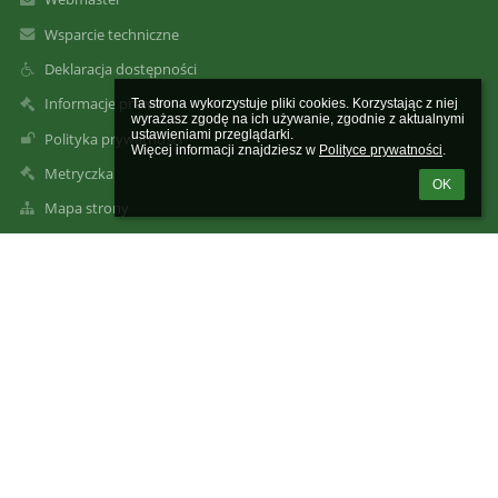
Wsparcie techniczne
Deklaracja dostępności
Informacje prawne
Ta strona wykorzystuje pliki cookies. Korzystając z niej 
wyrażasz zgodę na ich używanie, zgodnie z aktualnymi 
ustawieniami przeglądarki.

Polityka prywatności
Więcej informacji znajdziesz w 
Polityce prywatności
.
Metryczka
OK
Mapa strony
O nas
Kontakt
Aktualności
Kontakty
Szkoła Podstawowa im. 1 Pułku Strzelców Podhalańskich Armii
Krajowej w Gaboniu
szkola@sp-gabon.starysacz.org.pl
szkola@sp-gabon.starysacz.org.pl