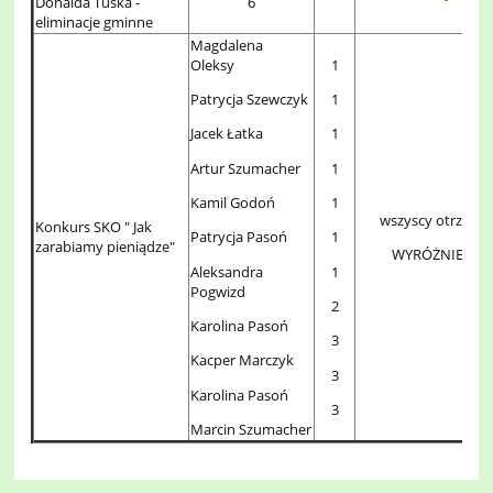
Donalda Tuska -
6
eliminacje gminne
Magdalena
Oleksy
1
Patrycja Szewczyk
1
Jacek Łatka
1
Artur Szumacher
1
Kamil Godoń
1
wszyscy otrzyma
Konkurs SKO " Jak
Patrycja Pasoń
1
zarabiamy pieniądze"
WYRÓŻNIENIA
Aleksandra
1
Pogwizd
2
Karolina Pasoń
3
Kacper Marczyk
3
Karolina Pasoń
3
Marcin Szumacher