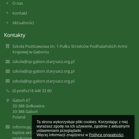
O nas
Kontakt
Aktualności
Kontakty
Szkoła Podstawowa im. 1 Pułku Strzelców Podhalańskich Armii
Krajowej w Gaboniu
szkola@sp-gabon.starysacz.org.pl
szkola@sp-gabon.starysacz.org.pl
szkola@sp-gabon.starysacz.org.pl
(0-prefix)18 446 32 60
Gaboń 67
33-388 Gołkowice
33-388 Gaboń
Poland
Ta strona wykorzystuje pliki cookies. Korzystając z niej 
Informuję, że poprzedni adres e-mail sp_gabon@stary.sacz.pl
wyrażasz zgodę na ich używanie, zgodnie z aktualnymi 
ustawieniami przeglądarki.

będzie aktywny do 31.12.2024 r. Po tym terminie informacje
Więcej informacji znajdziesz w 
Polityce prywatności
.
przekazywane na ten adres nie będą odbierane.