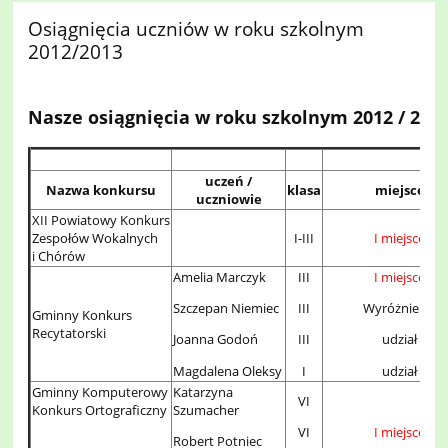
Osiągnięcia uczniów w roku szkolnym
2012/2013
Nasze osiągnięcia w roku szkolnym 2012 / 201
uczeń /
Nazwa konkursu
klasa
miejsce
uczniowie
XII Powiatowy Konkurs
Zespołów Wokalnych
I-III
I miejsce
i Chórów
Amelia Marczyk
III
I miejsce
Szczepan Niemiec
III
Wyróżnienie
Gminny Konkurs
Recytatorski
Joanna Godoń
III
udział
Magdalena Oleksy
I
udział
Gminny Komputerowy
Katarzyna
VI
Konkurs Ortograficzny
Szumacher
I miejsce
VI
Robert Potniec