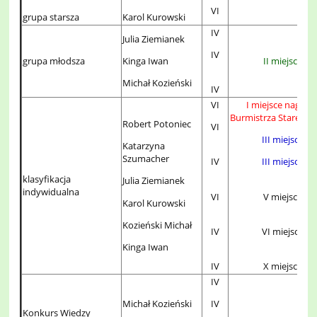
VI
grupa starsza
Karol Kurowski
IV
Julia Ziemianek
IV
grupa młodsza
II miejsce
Kinga Iwan
Michał Kozieński
IV
VI
I miejsce nagrod
Burmistrza Starego 
Robert Potoniec
VI
III miejsce
Katarzyna
Szumacher
IV
III miejsce
klasyfikacja
Julia Ziemianek
indywidualna
VI
V miejsce
Karol Kurowski
Kozieński Michał
IV
VI miejsce
Kinga Iwan
IV
X miejsce
IV
Michał Kozieński
IV
Konkurs Wiedzy