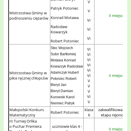
V
Patryk Potoniec
V
Mistrzostwa Gminy w
II miejsce
Konrad Motawa
podnoszeniu ciężarów
VI
Radosław
VI
Kowarzyk
VI
Robert Potoniec
Stec Wojciech
VI
VI
Sutor Bartłomiej
VI
Motawa Konrad
VI
Kowarzyk Radosław
VI
Mistrzostwa Gminy w
Adamczyk Hubert
VI
II miejsce
piłce ręcznej chłopców
Potoniec Robert
V
Bieryt Jan
V
V
Bieryt Damian
VI
Kurowski Karol
V
Niemiec Patryk
Małopolski Konkurs
klasa
zakwalifikowany do
Robert Potoniec
Matematyczny
6
etapu rejonoweg
III Turniej Orlika
o Puchar Premiera
uczniowie klas 4 -
II miejsce