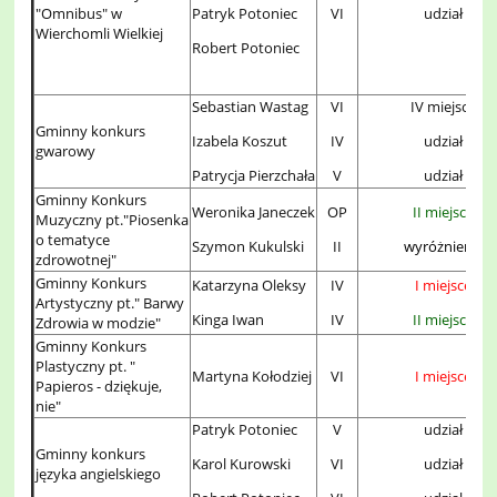
"Omnibus" w
udział
Patryk Potoniec
VI
Wierchomli Wielkiej
Robert Potoniec
Sebastian Wastag
VI
IV miejsce
Gminny konkurs
Izabela Koszut
IV
udział
gwarowy
Patrycja Pierzchała
V
udział
Gminny Konkurs
Weronika Janeczek
OP
II miejsce
Muzyczny pt."Piosenka
o tematyce
Szymon Kukulski
II
wyróżnienie
zdrowotnej"
Gminny Konkurs
Katarzyna Oleksy
IV
I miejsce
Artystyczny pt." Barwy
Kinga Iwan
IV
II miejsce
Zdrowia w modzie"
Gminny Konkurs
Plastyczny pt. "
Martyna Kołodziej
VI
I miejsce
Papieros - dziękuje,
nie"
Patryk Potoniec
V
udział
Gminny konkurs
Karol Kurowski
VI
udział
języka angielskiego