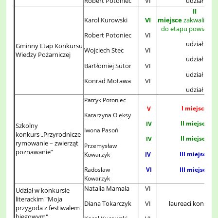
Robert Potoniec
VI
udział
II
Karol Kurowski
VI
miejsce
zakwalifik
do etapu powiato
Robert Potoniec
VI
udział
Gminny Etap Konkursu
Wojciech Stec
VI
Wiedzy Pożarniczej
udział
Bartłomiej Sutor
VI
udział
Konrad Motawa
VI
udział
Patryk Potoniec
I miejsce
V
Katarzyna Oleksy
II miejsce
IV
Szkolny
Iwona Pasoń
konkurs „Przyrodnicze
II miejsce
IV
rymowanie – zwierząt
Przemysław
poznawanie”
III miejsce
Kowarzyk
IV
Radosław
VI
III miejsce
Kowarzyk
Natalia Mamala
VI
Udział w konkursie
literackim "Moja
laureaci konkurs
Diana Tokarczyk
VI
przygoda z festiwalem
biegowym"