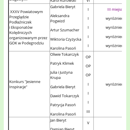
Karol Kurowski
VI
Gabriela Bieryt
I
III miejsce
XXXV Powiatowym
Aleksandra
Przeglądzie
I
wyróżnienie
Pogwizd
Podłaźniczek
i Eksponatów
I
wyróżnienie
Artur Szumacher
Kolędniczych
I
wyróżnienie
organizowanym przez
Wiktoria Czyżycka
GOK w Podegrodziu
I
wyróżnienie
Karolina Pasoń
Oliwie Tokarczyk
OP
Patryk Klimek
OP
Julia i Justyna
OP
Krupa
Konkurs "Jesienne
I
wyróżnienia
Gabriela Bieryt
Inspiracje"
I
Dawid Tokarczyk
I
Patrycja Pasoń
III
Karolina Pasoń
Jan Bieryt
V
Damian Bieryt