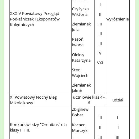
I
Czyżycka
XXXIV Powiatowy Przegląd
Wiktoria
II
Podłaźniczek i Eksponatów
wyróżnienie
Ziemianek
III
Kolędniczych
Julia
III
Pasoń
III
Iwona
V
Oleksy
Katarzyna
VXI
Stec
Wojciech
Ziemianek
Jakub
XI Powiatowy Nocny Bieg
uczniowie klas 4 -
udział
Mikołajkowy
6
Zbigniew
Bober
III
I
Konkurs wiedzy "Omnibus" dla
Kacper
II
II
klasy II i III.
Marczyk
III
III