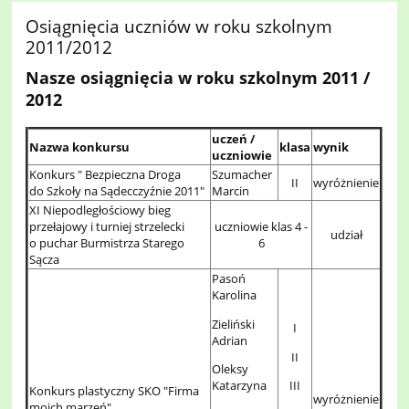
Osiągnięcia uczniów w roku szkolnym
2011/2012
Nasze osiągnięcia w roku szkolnym 2011 /
2012
uczeń /
Nazwa konkursu
klasa
wynik
uczniowie
Konkurs " Bezpieczna Droga
Szumacher
II
wyróżnienie
do Szkoły na Sądecczyźnie 2011"
Marcin
XI Niepodległościowy bieg
przełajowy i turniej strzelecki
uczniowie klas 4 -
udział
o puchar Burmistrza Starego
6
Sącza
Pasoń
Karolina
Zieliński
I
Adrian
II
Oleksy
Katarzyna
III
Konkurs plastyczny SKO "Firma
wyróżnienie
moich marzeń"