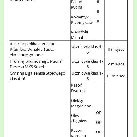
Pasoń
III
Iwona
III
Kowarzyk
III
Przemysław
Kozieński
Michał
II Turniej Orlika o Puchar
uczniowie klas 4 -
Premiera Donalda Tuska -
II miejsce
6
eliminacje gminne
I Turniej piłki nożnej o Puchar
uczniowie klas 4 -
V miejsce
Prezesa MKS Sokół
6
Gminna Liga Tenisa Stołowego
uczniowie klas 4 -
III miejsce
klas 4 - 6
6
Pasoń
Ewelina
Oleksy
Magdalena
OP
Oleś
Zbigniew
OP
Pasoń
OP
Karolina