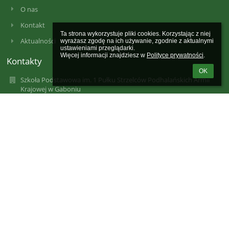
O nas
Kontakt
Ta strona wykorzystuje pliki cookies. Korzystając z niej 
Aktualności
wyrażasz zgodę na ich używanie, zgodnie z aktualnymi 
ustawieniami przeglądarki.

Więcej informacji znajdziesz w 
Polityce prywatności
.
Kontakty
OK
Szkoła Podstawowa im. 1 Pułku Strzelców Podhalańskich Armii
Krajowej w Gaboniu
szkola@sp-gabon.starysacz.org.pl
szkola@sp-gabon.starysacz.org.pl
szkola@sp-gabon.starysacz.org.pl
(0-prefix)18 446 32 60
Gaboń 67
33-388 Gołkowice
33-388 Gaboń
Poland
Informuję, że poprzedni adres e-mail sp_gabon@stary.sacz.pl
będzie aktywny do 31.12.2024 r. Po tym terminie informacje