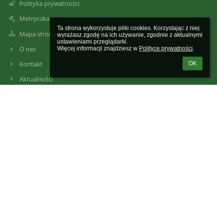
Polityka prywatności
Metryczka
Ta strona wykorzystuje pliki cookies. Korzystając z niej 
Mapa strony
wyrażasz zgodę na ich używanie, zgodnie z aktualnymi 
ustawieniami przeglądarki.

O nas
Więcej informacji znajdziesz w 
Polityce prywatności
.
Kontakt
OK
Aktualności
Kontakty
Szkoła Podstawowa im. 1 Pułku Strzelców Podhalańskich Armii
Krajowej w Gaboniu
szkola@sp-gabon.starysacz.org.pl
szkola@sp-gabon.starysacz.org.pl
szkola@sp-gabon.starysacz.org.pl
(0-prefix)18 446 32 60
Gaboń 67
33-388 Gołkowice