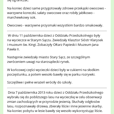
się ograniczać.
Na koniec dzieci same przygotowały zdrowe przekąski owocowo -
warzywne koreczki, sałaty owocowe oraz robiły jabłkowo -
marchewkowy sok.
Owocowo - warzywne przysmaki wszystkim bardzo smakowały.
W dniu 11 października dzieci z Oddziału Przedszkolnego były
na wycieczce w Starym Sączu. Zwiedzały Klasztor Sióstr Klarysek
i muzeum św. Kingi. Zobaczyły Ołtarz Papieski i Muzeum Jana
Pawła II.
Następnie zwiedzały miasto Stary Sącz, ze szczególnym
zwróceniem uwagi na starosądecki rynek.
W końcowej części wycieczki dzieci były w cukierni na słodkim
poczęstunku, a potem wesoło bawiły się w parku rozrywki.
Szczęśliwe i pełne wrażeń wróciły do szkoły.
Dnia 7 października 2013 roku dzieci z Oddziału Przedszkolnego
wybrału się do pobliższego lasu na wycieczkę w celu obserwacji
zmian zachodzących w przyrodzie jesienią. Słuchały odgłosów
lasu, rozpoznawały drzewa, zbierały liście i inne jesienne skarby.
Na koniec pobytu w lesie bawiły się wesoło wykorzystując liście.