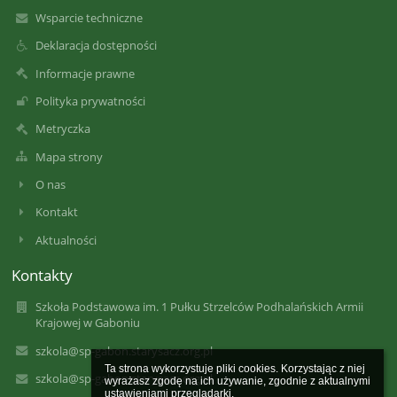
Wsparcie techniczne
Deklaracja dostępności
Informacje prawne
Polityka prywatności
Metryczka
Mapa strony
O nas
Kontakt
Aktualności
Kontakty
Szkoła Podstawowa im. 1 Pułku Strzelców Podhalańskich Armii
Krajowej w Gaboniu
szkola@sp-gabon.starysacz.org.pl
Ta strona wykorzystuje pliki cookies. Korzystając z niej 
szkola@sp-gabon.starysacz.org.pl
wyrażasz zgodę na ich używanie, zgodnie z aktualnymi 
ustawieniami przeglądarki.
