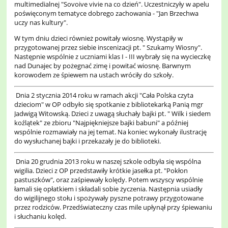
multimedialnej "Sovoive vivie na co dzień". Uczestniczyły w apelu
poświęconym tematyce dobrego zachowania - "Jan Brzechwa
uczy nas kultury".
W tym dniu dzieci również powitały wiosnę. Wystąpiły w
przygotowanej przez siebie inscenizacji pt. " Szukamy Wiosny".
Następnie wspólnie z uczniami klas I - III wybrały się na wycieczkę
nad Dunajec by pożegnać zimę i powitać wiosnę. Barwnym
korowodem ze śpiewem na ustach wróciły do szkoły.
Dnia 2 stycznia 2014 roku w ramach akcji "Cała Polska czyta
dzieciom" w OP odbyło się spotkanie z bibliotekarką Panią mgr
Jadwigą Witowską. Dzieci z uwagą słuchały bajki pt. " Wilk i siedem
koźlątek" ze zbioru "Najpiękniejsze bajki babuni" a później
wspólnie rozmawiały na jej temat. Na koniec wykonały ilustrację
do wysłuchanej bajki i przekazały je do biblioteki.
Dnia 20 grudnia 2013 roku w naszej szkole odbyła się wspólna
wigilia. Dzieci z OP przedstawiły krótkie jasełka pt. "Pokłon
pastuszków", oraz zaśpiewały kolędy. Potem wszyscy wspólnie
łamali się opłatkiem i składali sobie życzenia. Następnia usiadły
do wigilijnego stołu i spożywały pyszne potrawy przygotowane
przez rodziców. Przedświateczny czas mile upłynął przy śpiewaniu
i słuchaniu kolęd.