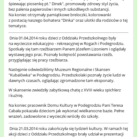
śpiewając piosenkę pt." Dinek", promowały zdrowy styl życia,
bez palenia papierosów i innych szkodliwych substancji.
Na koniec otrzymały pamiątkowe breloczki, kolorowanki
z postacią naszego bohatera "Dinka" oraz ulotki dla rodziców o tej
tematyce.
Dnia 01.04.2014 roku dzieci z Oddziału Przedszkolnego były
na wycieczce edukacyjno - rekreacyjnej w Rogach i Podegrodziu.
Spotkały się tam rzeźbiarzem Panem Józefem Lizoniem i oglądały
wystawę jego prac. Poznały kolejność powstawania rzeźb,
przyglądając się pracy rzeźbiarza.
Następnie odwiedziliśmy Muzeum Regionalne i Skansen
"Kubalówka" w Podegrodziu. Przedszkolaki poznały życie ludzi w
dawnych czasach, oglądając zgromadzone tam eksponaty.
W skansenie zwiedziły zabytkową chatę z XVIII wieku spichlerz
i kuźnię.
Na koniec pracownik Domu Kultury w Podegrodziu Pani Teresa
Cabała pokazała dzieciom jak wykonać wielkanocne bazie. Pełne
wrażeń, zadowolone z wycieczki wróciły do szkoły.
Dnia 21.03.2014 roku zakończyła się tydzień kultury. W ramach tej
akcji dzieci z Oddziału Przedszkolnego brały udział w prezentacji