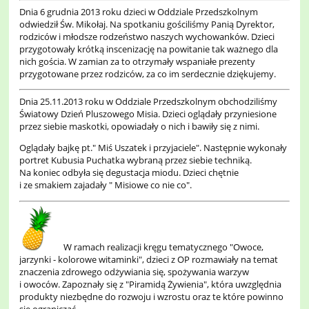
Dnia 6 grudnia 2013 roku dzieci w Oddziale Przedszkolnym
odwiedził Św. Mikołaj. Na spotkaniu gościliśmy Panią Dyrektor,
rodziców i młodsze rodzeństwo naszych wychowanków. Dzieci
przygotowały krótką inscenizację na powitanie tak ważnego dla
nich gościa. W zamian za to otrzymały wspaniałe prezenty
przygotowane przez rodziców, za co im serdecznie dziękujemy.
Dnia 25.11.2013 roku w Oddziale Przedszkolnym obchodziliśmy
Światowy Dzień Pluszowego Misia. Dzieci oglądały przyniesione
przez siebie maskotki, opowiadały o nich i bawiły się z nimi.
Oglądały bajkę pt." Miś Uszatek i przyjaciele". Następnie wykonały
portret Kubusia Puchatka wybraną przez siebie techniką.
Na koniec odbyła się degustacja miodu. Dzieci chętnie
i ze smakiem zajadały " Misiowe co nie co".
W ramach realizacji kręgu tematycznego "Owoce,
jarzynki - kolorowe witaminki", dzieci z OP rozmawiały na temat
znaczenia zdrowego odżywiania się, spożywania warzyw
i owoców. Zapoznały się z "Piramidą Żywienia", która uwzględnia
produkty niezbędne do rozwoju i wzrostu oraz te które powinno