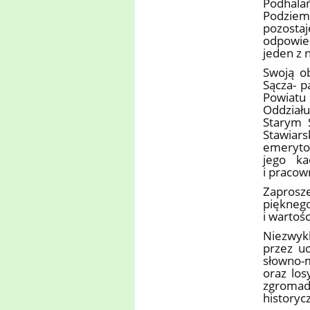
Podhala
Podziem
pozost
odpowied
jeden z
Swoją ob
Sącza- p
Powiatu
Oddział
Starym 
Stawiar
emerytow
jego ka
i pracow
Zaprosze
pięknego
i wartoś
Niezwyk
przez u
słowno-m
oraz los
zgromadz
historyc