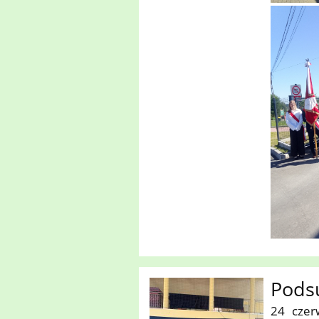
Pods
24 czer