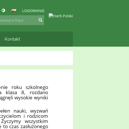
LOGOWANIE
Kontakt
enie roku szkolnego
a klasa 8, rozdano
ągnęli wysokie wyniki
pełen nauki, wyzwań
czycielom i rodzicom
. Życzymy wszystkim
e to czas zasłużonego