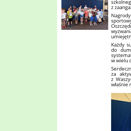
szkolne
z zaanga
Nagrody 
sportow
Oszczęd
wyzwani
umiejętn
Każdy s
do dumy
systemat
w wielu 
Serdec
za akty
z Waszy
właśnie 