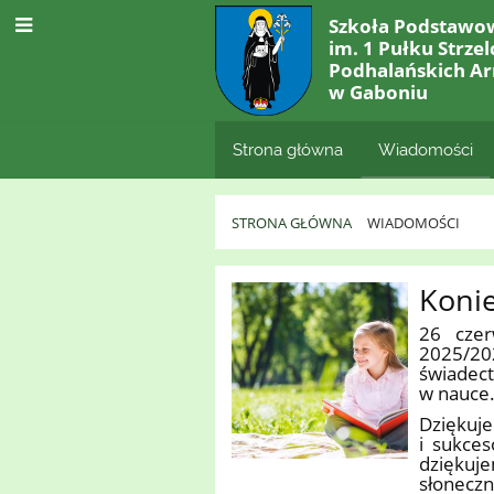
Szkoła Podstawo
im. 1 Pułku Strze
Podhalańskich Ar
w Gaboniu
Strona główna
Wiadomości
STRONA GŁÓWNA
WIADOMOŚCI
Wiadomości
Konie
26 czer
2025/20
świadect
w nauce
Dziękuj
i sukce
dziękuj
słoneczn