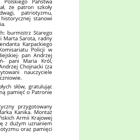
a Polskiego Państwa
ł, że patron szkoły
agi, patriotyzmu,
 historycznej stanowi
ia.
ch: burmistrz Starego
i Marta Sarota, radny
mendanta Karpackiego
omisariatu Policji w
ejskiej- pan Andrzej
ń- pani Maria Król,
Andrzej Chojnacki (za
ytowani nauczyciele
uczniowie.
łych słów, gratulując
aną pamięć o Patronie
yczny przygotowany
Marka Kanika. Montaż
ńskich Armii Krajowej
 się z dużym uznaniem
riotyzmu oraz pamięci