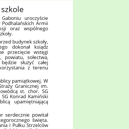
 szkole
Gaboniu uroczyście
w Podhalańskich Armii
ksji oraz wspólnego
zkoły.
 przed budynek szkoły,
ego dokonał ksiądz
e przecięcie wstęgi
, powiatu, sołectwa,
będzie służyć całej
korzystania z terenu
ablicy pamiątkowej. W
Straży Granicznej im.
owódcą st. chor. SG
 SG Konrad Kamiński
blicą upamiętniającą
or serdecznie powitał
tegorocznego święta.
ania I Pułku Strzelców