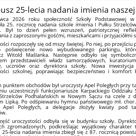
eusz 25-lecia nadania imienia naszej
wca 2026 roku społeczność Szkoły Podstawowej w 
ła 25. rocznicę nadania szkole imienia I Pułku Strzelcó
j. Był to dzień pełen wzruszeń, patriotycznej refle
nia z zaproszonymi gośćmi, mieszkańcami i przyjaciółmi s
ości rozpoczęły się od mszy świętej. Po niej, po przejściu
ło poświęcenie nowo wybudowanego parkingu, któr
cz Witold Maślanka. Następnie odbyło się symboliczn
łem przedstawicieli władz samorządowych, kuratorium
w, uczniów oraz dyrektora szkoły. Nowa inwestycja 
ności szkolnej, poprawiając bezpieczeństwo i komfort 
 punktem obchodów był uroczysty Apel Poległych przy t
iu uczestniczyli funkcjonariusze Karpackiego Oddziału 
 Strzelców Podhalańskich w Nowym Sączu na czele z d
m Lipką. Po odśpiewaniu hymnu państwowego mł. chor.
ł Apel Poległych, a delegacje złożyły kwiaty pod ta
ów.
zęść uroczystości odbyła się w budynku szkoły. Dyrekt
ich zgromadzonych, podkreślając wyjątkowy charakter 
z 25-lecia nadania imienia zbiegł się z 87. rocznicą powst