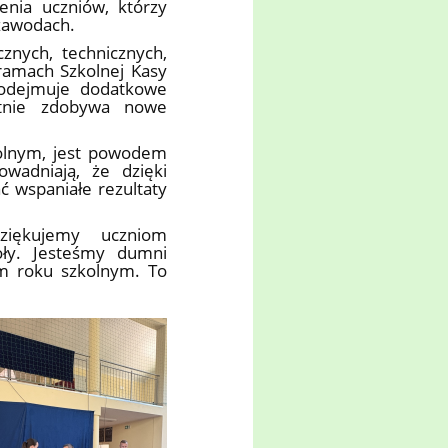
enia uczniów, którzy
 zawodach.
znych, technicznych,
ramach Szkolnej Kasy
podejmuje dodatkowe
ętnie zdobywa nowe
kolnym, jest powodem
owadniają, że dzięki
ć wspaniałe rezultaty
ziękujemy uczniom
oły. Jesteśmy dumni
ym roku szkolnym. To