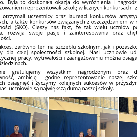
go. Była to doskonała okazja do wyróżnienia i nagrodz
żowaniem reprezentowali szkołę w licznych konkursach i
otrzymali uczestnicy oraz laureaci konkursów artystyc
ych, a także konkursów związanych z oszczędzaniem w 
ności (SKO). Cieszy nas fakt, że tak wielu uczniów 
a, rozwija swoje pasje i zainteresowania oraz ch
ości.
ukces, zarówno ten na szczeblu szkolnym, jak i pozasz
 dla całej społeczności szkolnej. Nasi uczniowie ud
ycznej pracy, wytrwałości i zaangażowaniu można osiąga
dziedzinach.
znie gratulujemy wszystkim nagrodzonym oraz d
wność, ambicję i godne reprezentowanie naszej szk
ch osiągnięć i życzymy kolejnych sukcesów w przyszł
nasi uczniowie są największą dumą naszej szkoły.