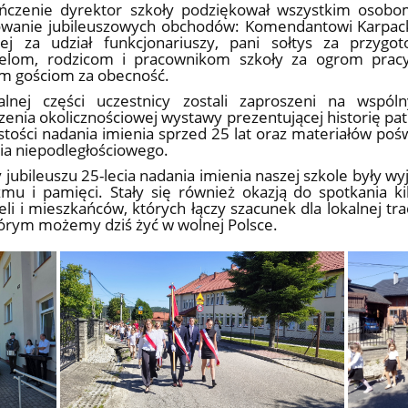
ńczenie dyrektor szkoły podziękował wszystkim oso
owanie jubileuszowych obchodów: Komendantowi Karpack
nej za udział funkcjonariuszy, pani sołtys za przygo
ielom, rodzicom i pracownikom szkoły za ogrom pracy
im gościom za obecność.
jalnej części uczestnicy zostali zaproszeni na wspó
zenia okolicznościowej wystawy prezentującej historię patr
stości nadania imienia sprzed 25 lat oraz materiałów po
a niepodległościowego.
jubileuszu 25-lecia nadania imienia naszej szkole były wyją
zmu i pamięci. Stały się również okazją do spotkania k
eli i mieszkańców, których łączy szacunek dla lokalnej tr
tórym możemy dziś żyć w wolnej Polsce.