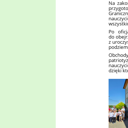
Na zako
przygot
Granicz
nauczyc
wszystk
Po ofic
do obejr
z uroczy
podziemi
Obchody 
patrioty
nauczyci
dzięki k