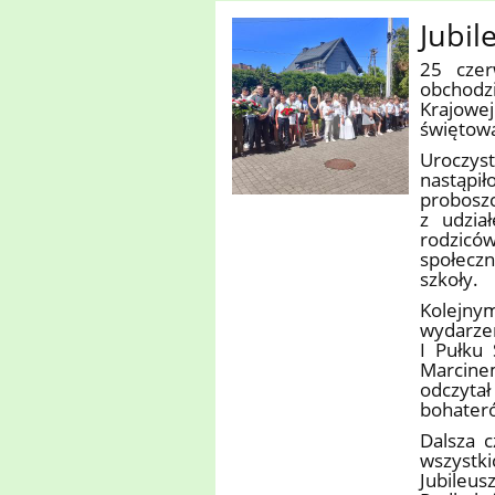
Jubil
25 czer
obchodzi
Krajowe
świętowa
Uroczyst
nastąpi
probosz
z udzia
rodzicó
społecz
szkoły.
Kolejnym
wydarzen
I Pułku
Marcine
odczyta
bohater
Dalsza c
wszystk
Jubileus