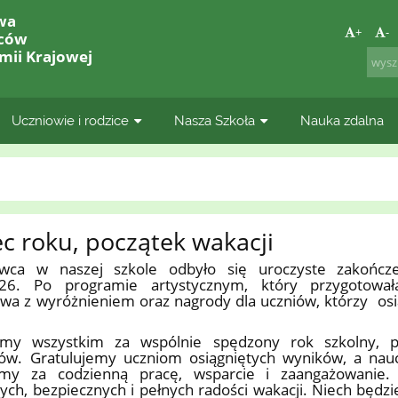
wa
+
-
lców
mii Krajowej
Uczniowie i rodzice
Nasza Szkoła
Nauka zdalna
c roku, początek wakacji
wca w naszej szkole odbyło się uroczyste zakończ
26. Po programie artystycznym, który przygotował
wa z wyróżnieniem oraz nagrody dla uczniów, którzy osi
.
emy wszystkim za wspólnie spędzony rok szkolny, 
sów. Gratulujemy uczniom osiągniętych wyników, a nau
emy za codzienną pracę, wsparcie i zaangażowanie
ych, bezpiecznych i pełnych radości wakacji. Niech będzi