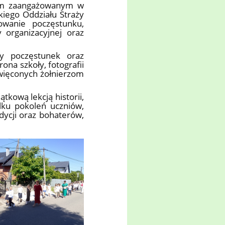
bom zaangażowanym w
iego Oddziału Straży
towanie poczęstunku,
 organizacyjnej oraz
lny poczęstunek oraz
ona szkoły, fotografii
święconych żołnierzom
tkową lekcją historii,
ilku pokoleń uczniów,
adycji oraz bohaterów,