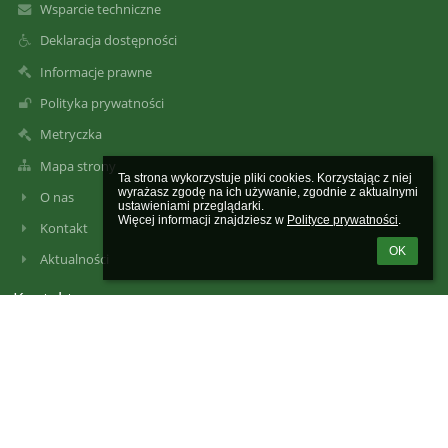
Wsparcie techniczne
Deklaracja dostępności
Informacje prawne
Polityka prywatności
Metryczka
Mapa strony
Ta strona wykorzystuje pliki cookies. Korzystając z niej 
wyrażasz zgodę na ich używanie, zgodnie z aktualnymi 
O nas
ustawieniami przeglądarki.

Więcej informacji znajdziesz w 
Polityce prywatności
.
Kontakt
OK
Aktualności
Kontakty
Szkoła Podstawowa im. 1 Pułku Strzelców Podhalańskich Armii
Krajowej w Gaboniu
szkola@sp-gabon.starysacz.org.pl
szkola@sp-gabon.starysacz.org.pl
szkola@sp-gabon.starysacz.org.pl