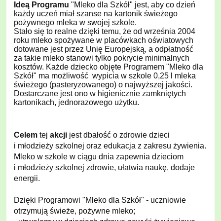
Ideą Programu
"Mleko dla Szkół" jest, aby co dzień
każdy uczeń miał szanse na kartonik świeżego
pożywnego mleka w swojej szkole.
Stało się to realne dzięki temu, że od września 2004
roku mleko spożywane w placówkach oświatowych
dotowane jest przez Unię Europejską, a odpłatność
za takie mleko stanowi tylko pokrycie minimalnych
kosztów. Każde dziecko objęte Programem "Mleko dla
Szkół" ma możliwość wypicia w szkole 0,25 l mleka
świeżego (pasteryzowanego) o najwyższej jakości.
Dostarczane jest ono w higienicznie zamkniętych
kartonikach, jednorazowego użytku.
Celem
tej
akcji
jest dbałość o zdrowie dzieci
i młodzieży szkolnej oraz edukacja z zakresu żywienia.
Mleko w szkole w ciągu dnia zapewnia dzieciom
i młodzieży szkolnej zdrowie, ułatwia naukę, dodaje
energii.
Dzięki Programowi "Mleko dla Szkół" - uczniowie
otrzymują świeże, pożywne mleko;