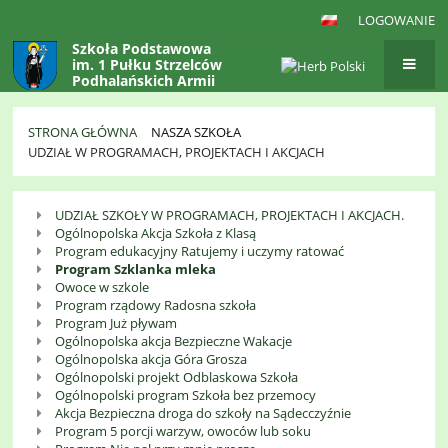
LOGOWANIE
Szkoła Podstawowa
im. 1 Pułku Strzelców
Podhalańskich Armii
Krajowej
w Gaboniu
STRONA GŁÓWNA
NASZA SZKOŁA
UDZIAŁ W PROGRAMACH, PROJEKTACH I AKCJACH
Udział
UDZIAŁ SZKOŁY W PROGRAMACH, PROJEKTACH I AKCJACH.
w
Ogólnopolska Akcja Szkoła z Klasą
Programach,
Program edukacyjny Ratujemy i uczymy ratować
Program Szklanka mleka
Projektach
Owoce w szkole
i
Program rządowy Radosna szkoła
Program Już pływam
Akcjach
Ogólnopolska akcja Bezpieczne Wakacje
Ogólnopolska akcja Góra Grosza
Ogólnopolski projekt Odblaskowa Szkoła
Ogólnopolski program Szkoła bez przemocy
Akcja Bezpieczna droga do szkoły na Sądecczyźnie
Program 5 porcji warzyw, owoców lub soku