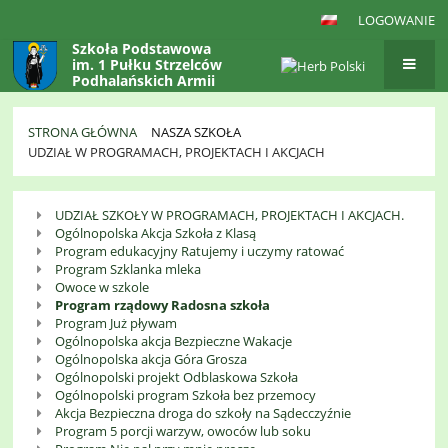
LOGOWANIE
Szkoła Podstawowa
im. 1 Pułku Strzelców
Podhalańskich Armii
Krajowej
w Gaboniu
STRONA GŁÓWNA
NASZA SZKOŁA
UDZIAŁ W PROGRAMACH, PROJEKTACH I AKCJACH
Udział
UDZIAŁ SZKOŁY W PROGRAMACH, PROJEKTACH I AKCJACH.
w
Ogólnopolska Akcja Szkoła z Klasą
Programach,
Program edukacyjny Ratujemy i uczymy ratować
Program Szklanka mleka
Projektach
Owoce w szkole
i
Program rządowy Radosna szkoła
Program Już pływam
Akcjach
Ogólnopolska akcja Bezpieczne Wakacje
Ogólnopolska akcja Góra Grosza
Ogólnopolski projekt Odblaskowa Szkoła
Ogólnopolski program Szkoła bez przemocy
Akcja Bezpieczna droga do szkoły na Sądecczyźnie
Program 5 porcji warzyw, owoców lub soku