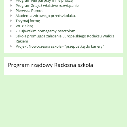
Program Nie pal przy mnie proszę
Program Znajdź właściwe rozwiązanie
Pierwsza Pomoc
Akademia zdrowego przedszkolaka.
Trzymaj formę
WF z Klasą
Z Kujawskim pomagamy pszczołom
Szkoła promująca zalecenia Europejskiego Kodeksu Walki z
Rakiem
Projekt Nowoczesna szkoła - "przepustką do kariery"
Program rządowy Radosna szkoła