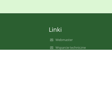
Linki
Webmaster
Wsparcie techniczne
Deklaracja dostępności
Informacje prawne
Polityka prywatności
Metryczka
Mapa strony
O nas
Kontakt
Aktualności