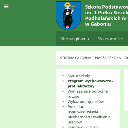
Szkoła Podstawo
im. 1 Pułku Strze
Podhalańskich Ar
w Gaboniu
Strona główna
Wiadomości
STRONA GŁÓWNA
NASZA SZKOŁA
D
Dokumenty
Statut Szkoły
Program wychowawczo -
Szkoły
profilaktyczny
Wymagania śródroczne i
roczne
Wykaz podręczników
Porcedura
usprawiedliwiania
nieobecności i zwalniania
uczniów
Standardy ochrony