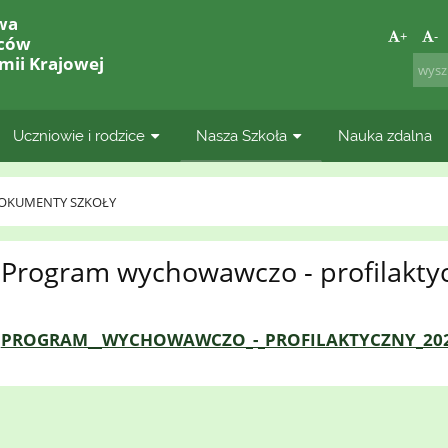
wa
+
-
lców
mii Krajowej
Uczniowie i rodzice
Nasza Szkoła
Nauka zdalna
OKUMENTY SZKOŁY
Program wychowawczo - profilakty
PROGRAM__WYCHOWAWCZO_-_PROFILAKTYCZNY_2023