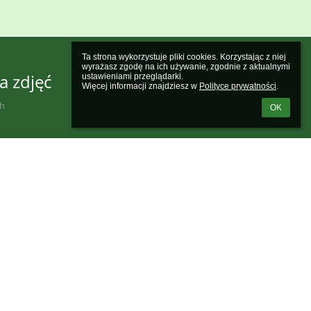
Ta strona wykorzystuje pliki cookies. Korzystając z niej 
wyrażasz zgodę na ich używanie, zgodnie z aktualnymi 
a zdjęć
ustawieniami przeglądarki.

Więcej informacji znajdziesz w 
Polityce prywatności
.
ch
OK