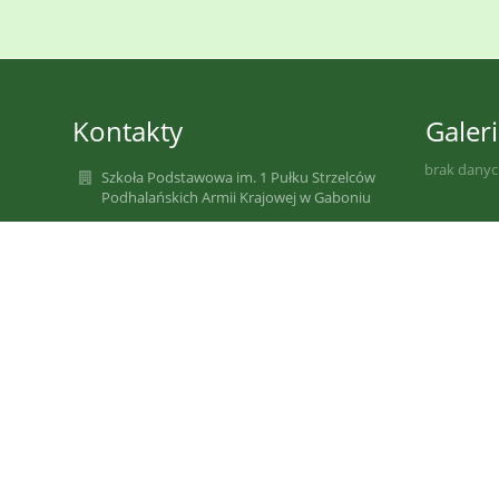
Kontakty
Galeri
brak dany
Szkoła Podstawowa im. 1 Pułku Strzelców
Podhalańskich Armii Krajowej w Gaboniu
szkola@sp-gabon.starysacz.org.pl
szkola@sp-gabon.starysacz.org.pl
szkola@sp-gabon.starysacz.org.pl
(0-prefix)18 446 32 60
Gaboń 67
33-388 Gołkowice
33-388 Gaboń
Poland
Informuję, że poprzedni adres e-mail
sp_gabon@stary.sacz.pl