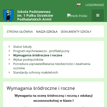
LOGOWANIE
Szkoła Podstawowa
im. 1 Pułku Strzelców
Podhalańskich Armii
Krajowej
w Gaboniu
STRONA GŁÓWNA
NASZA SZKOŁA
DOKUMENTY SZKOŁY
Dokumenty
Statut Szkoły
Szkoły
Program wychowawczo - profilaktyczny
Wymagania śródroczne i roczne
Wykaz podręczników
Porcedura usprawiedliwiania nieobecności i zwalniania
uczniów
Standardy ochrony małoletnich
Wymagania śródroczne i roczne
Wymagania na ocenę śródroczną i roczną z edukacji
wczesnoszkolnej w klasie I