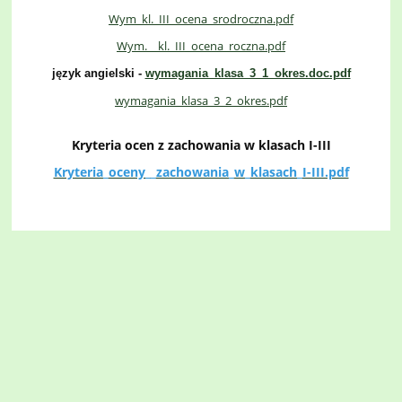
Wym_kl._III_ocena_srodroczna.pdf
Wym.__kl._III_ocena_roczna.pdf
język angielski
-
wymagania_klasa_3_1_okres.doc.pdf
wymagania_klasa_3_2_okres.pdf
Kryteria ocen z zachowania w klasach I-III
Kryteria_oceny__zachowania_w_klasach_I-III.pdf