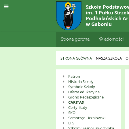
Szkoła Podstawo
im. 1 Pułku Strze
Podhalańskich Ar
w Gaboniu
Strona główna
Wiadomości
STRONA GŁÓWNA
NASZA SZKOŁA
O
O
Patron
Historia Szkoły
Szkole
Symbole Szkoły
Oferta edukacyjna
Grono Pedagogiczne
CARITAS
Certyfikaty
SKO
Samorząd Uczniowski
EFS
Szkolny Zespół Jaworzynka