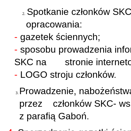
Spotkanie członków SKC
opracowania:
-
gazetek
ś
ciennych;
-
sposobu prowadzenia info
SKC na stronie interneto
-
LOGO stroju członków.
Prowadzenie, nabo
ż
e
ń
stw
przez członków SKC- ws
z parafi
ą
Gabo
ń.