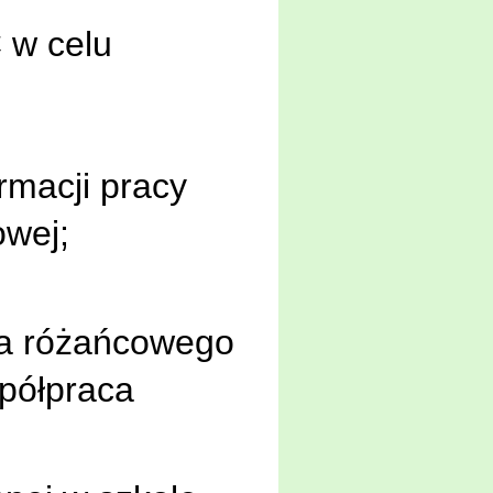
 w celu
rmacji pracy
wej;
a ró
ż
a
ń
cowego
półpraca