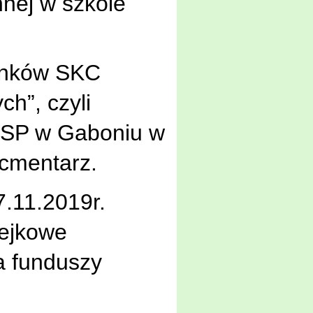
nnej w szkole
onków SKC
ych”, czyli
w SP w Gaboniu w
 cmentarz.
.11.2019r.
zejkowe
a funduszy