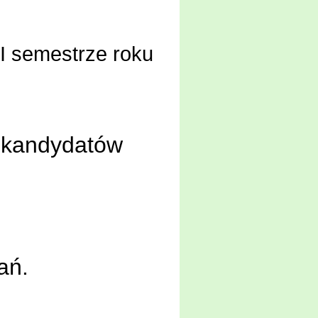
 I semestrze roku
e kandydatów
a
ń.