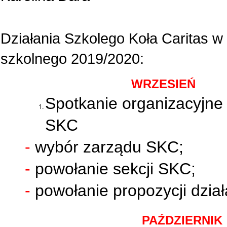
Działania Szkolego Koła Caritas w
szkolnego 2019/2020:
WRZESIE
Ń
Spotkanie organizacyjn
SKC
-
wybór zarz
ą
du SKC;
-
powołanie sekcji SKC;
-
powołanie propozycji dział
PA
Ź
DZIERNIK