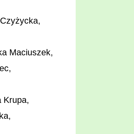
 Czy
ż
ycka,
ka Maciuszek,
ec,
 Krupa,
ka,