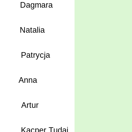
agmara
atalia
trycja
Anna
rtur
per Tudaj