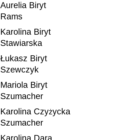
Aurelia Biryt D
Rams
Karolina Biryt N
Stawiarska
Łukasz Biryt Pa
Szewczyk
Mariola Biryt 
Szumacher
Karolina Czy
ycka A
ż
Szumacher
Karolina Dara Kac