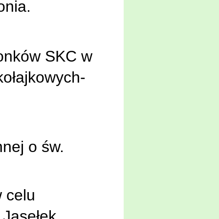
nia.
łonków SKC w
kołajkowych-
nnej o
ś
w.
 celu
 Jasełek