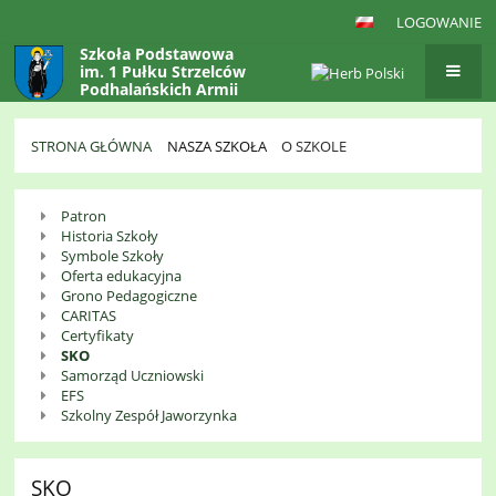
LOGOWANIE
Szkoła Podstawowa
im. 1 Pułku Strzelców
Podhalańskich Armii
Krajowej
w Gaboniu
STRONA GŁÓWNA
NASZA SZKOŁA
O SZKOLE
O
Patron
Szkole
Historia Szkoły
Symbole Szkoły
Oferta edukacyjna
Grono Pedagogiczne
CARITAS
Certyfikaty
SKO
Samorząd Uczniowski
EFS
Szkolny Zespół Jaworzynka
SKO